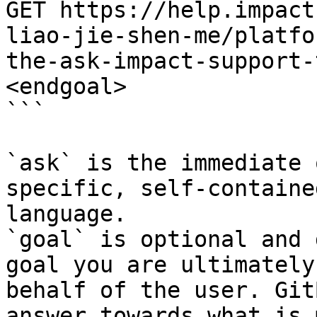
GET https://help.impact
liao-jie-shen-me/platfo
the-ask-impact-support-
<endgoal>

```

`ask` is the immediate 
specific, self-containe
language.

`goal` is optional and 
goal you are ultimately
behalf of the user. Git
answer towards what is 