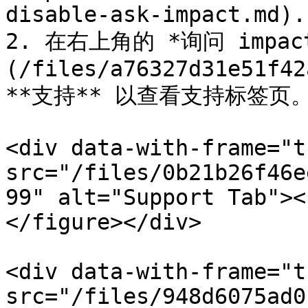
disable-ask-impact.md).

2. 在右上角的 *询问 impa
(/files/a76327d31e51f42
**支持** 以查看支持标签页。
<div data-with-frame="t
src="/files/0b21b26f46e
99" alt="Support Tab"><
</figure></div>

<div data-with-frame="t
src="/files/948d6075ad0