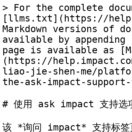
> For the complete docu
[llms.txt](https://help
Markdown versions of do
available by appending 
page is available as [M
(https://help.impact.co
liao-jie-shen-me/platfo
the-ask-impact-support-
# 使用 ask impact 支持选
该 *询问 impact* 支