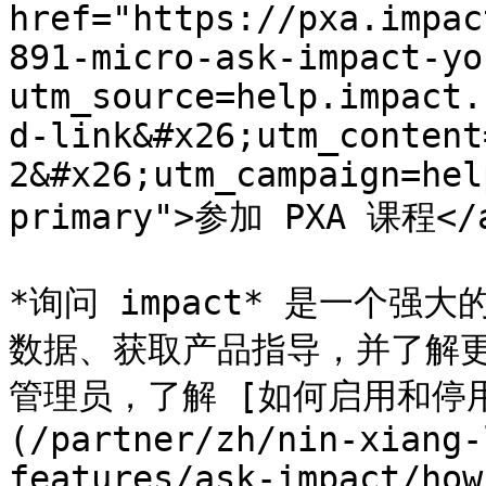
href="https://pxa.impac
891-micro-ask-impact-yo
utm_source=help.impact.
d-link&#x26;utm_content
2&#x26;utm_campaign=hel
primary">参加 PXA 课程</a
*询问 impact* 是一个
数据、获取产品指导，并了解
管理员，了解 [如何启用和停用 
(/partner/zh/nin-xiang-
features/ask-impact/how