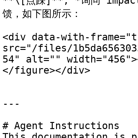
**\[点踩]**, *询问 im
馈，如下图所示：

<div data-with-frame="t
src="/files/1b5da656303
54" alt="" width="456">
</figure></div>

---

# Agent Instructions

This documentation is p