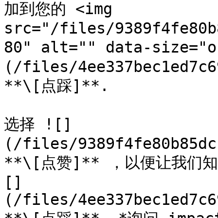
加到您的 <img 
src="/files/9389f4fe80b
80" alt="" data-size="
(/files/4ee337bec1ed7c6
**\[点踩]**.

选择 ![]
(/files/9389f4fe80b85dc
**\[点赞]** ，以便让我
[]
(/files/4ee337bec1ed7c6