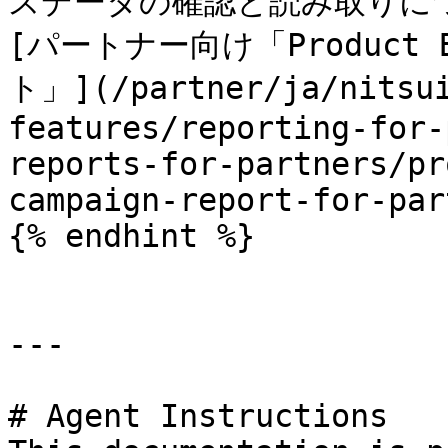
スデータの確認と読み取りに
[パートナー向け「Product
ト」](/partner/ja/nitsui
features/reporting-for-
reports-for-partners/pr
campaign-report-for-par
{% endhint %}

---

# Agent Instructions
