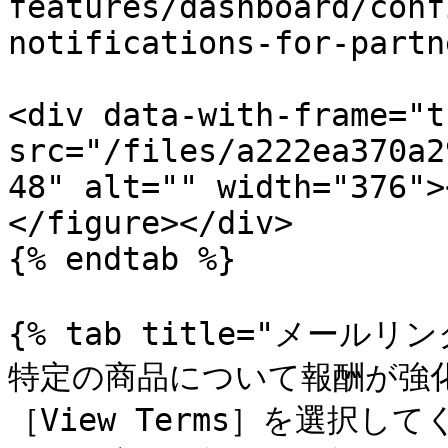
features/dashboard/conf
notifications-for-partn
<div data-with-frame="t
src="/files/a222ea370a2
48" alt="" width="376">
</figure></div>

{% endtab %}

{% tab title="メールリンク
特定の商品について報酬が強
［View Terms］を選択し