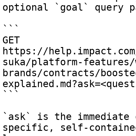
optional `goal` query p
```

GET 
https://help.impact.com
suka/platform-features/
brands/contracts/booste
explained.md?ask=<quest
```

`ask` is the immediate 
specific, self-containe