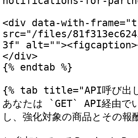
notifications-for-partn
<div data-with-frame="t
src="/files/81f313ec624
3f" alt=""><figcaption>
</div>

{% endtab %}

{% tab title="API呼び出し
あなたは `GET` API経
し、強化対象の商品とその報酬