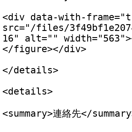
<div data-with-frame="t
src="/files/3f49bf1e207
16" alt="" width="563">
</figure></div>

</details>

<details>

<summary>連絡先</summary>