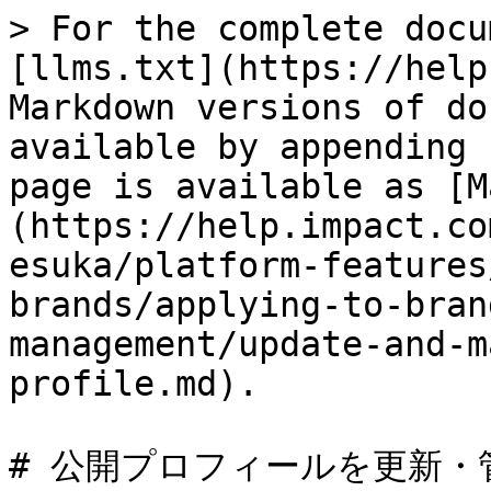
> For the complete docu
[llms.txt](https://help
Markdown versions of do
available by appending 
page is available as [M
(https://help.impact.co
esuka/platform-features
brands/applying-to-bran
management/update-and-m
profile.md).

# 公開プロフィールを更新・