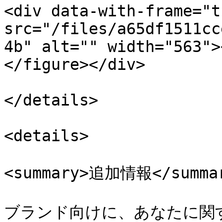
<div data-with-frame="t
src="/files/a65df1511cc
4b" alt="" width="563">
</figure></div>

</details>

<details>

<summary>追加情報</summar
ブランド向けに、あなたに関