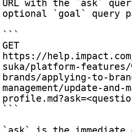
URL with the `ask` quer
optional `goal` query p
```

GET 
https://help.impact.com
suka/platform-features/
brands/applying-to-bran
management/update-and-m
profile.md?ask=<questio
```

`ask` is the immediate 