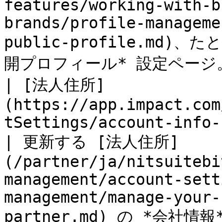
features/working-with-b
brands/profile-manageme
public-profile.md
開プロフィール* 設定ページ。   
| [法人住所]
(https://app.impact.com
tSettings/account-info-flow.ihtml)     
| 更新する [法人住所]
(/partner/ja/nitsuitebi
management/account-sett
management/manage-your-
partner.md) の *会社情報* 設定ページ。                        