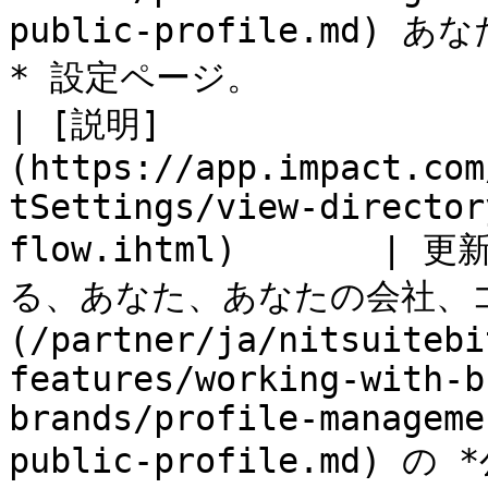
public-profile.md
* 設定ページ。             
| [説明]
(https://app.impact.com
tSettings/view-director
flow.ihtml)      
る、あなた、あなたの会社、
(/partner/ja/nitsuitebi
features/working-with-b
brands/profile-manageme
public-profile.md)