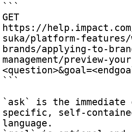
```

GET 
https://help.impact.com
suka/platform-features/
brands/applying-to-bran
management/preview-your
<question>&goal=<endgoal
```

`ask` is the immediate 
specific, self-containe
language.
