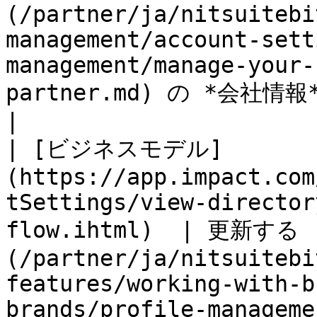
(/partner/ja/nitsuitebi
management/account-sett
management/manage-your-
partner.md) の *会社情報* 設定ページ。                       
|

| [ビジネスモデル]
(https://app.impact.com
tSettings/view-director
flow.ihtml)  | 更新する
(/partner/ja/nitsuitebi
features/working-with-b
brands/profile-manageme