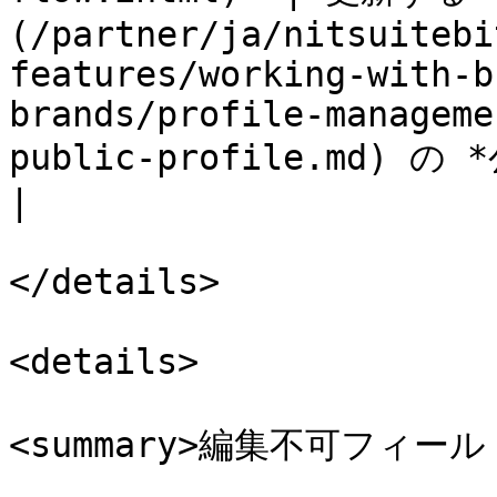
(/partner/ja/nitsuitebi
features/working-with-b
brands/profile-manageme
public-profile.md) の *公開プロフィール*
|

</details>

<details>

<summary>編集不可フィールド