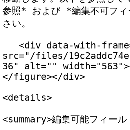
参照* および *編集不可フ
さい。

   <div data-with-frame="true"><figure><img 
src="/files/19c2addc74e
36" alt="" width="563">
</figure></div>

<details>

<summary>編集可能フィールド