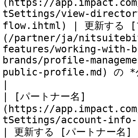
(https://app.impact.com
tSettings/view-director
flow.ihtml) | 更新す
(/partner/ja/nitsuitebi
features/working-with-b
brands/profile-manageme
public-profile.md) の *公開プロフィール*
|

| [パートナー名]
(https://app.impact.com
tSettings/account-info-flow.ihtml)    
| 更新する [パートナー名]