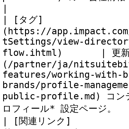
|

| [タグ]
(https://app.impact.com
tSettings/view-director
flow.ihtml)       | 
(/partner/ja/nitsuitebi
features/working-with-b
brands/profile-manageme
public-profile.md
ロフィール* 設定ページ。      
| [関連リンク]