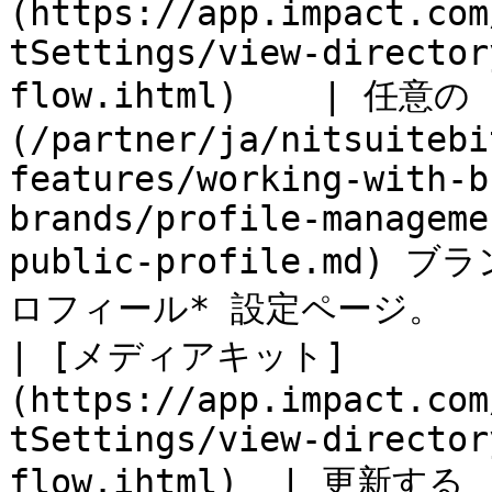
(https://app.impact.com
tSettings/view-director
flow.ihtml)    | 任意
(/partner/ja/nitsuitebi
features/working-with-b
brands/profile-manageme
public-profile.md
ロフィール* 設定ページ。      
| [メディアキット]
(https://app.impact.com
tSettings/view-director
flow.ihtml)  | 更新す