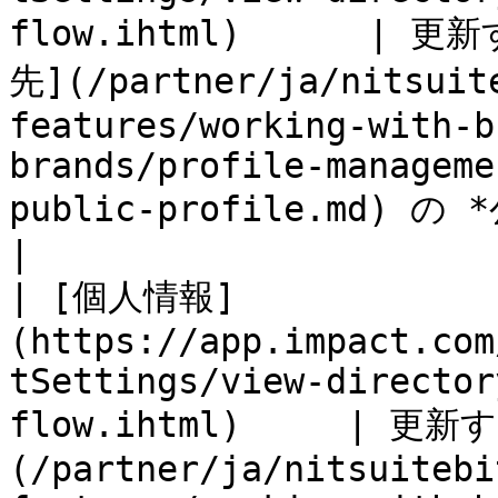
flow.ihtml)      
先](/partner/ja/nitsuit
features/working-with-b
brands/profile-manageme
public-profile.md) の *公開プロフィー
|

| [個人情報]
(https://app.impact.com
tSettings/view-director
flow.ihtml)     | 更
(/partner/ja/nitsuitebi