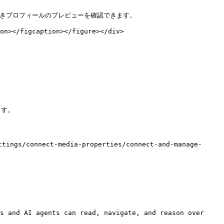
きプロフィールのプレビューを確認できます。

on></figcaption></figure></div>

す。

s/connect-media-properties/connect-and-manage-
s and AI agents can read, navigate, and reason over 