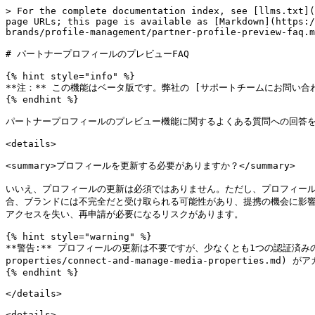
> For the complete documentation index, see [llms.txt](
page URLs; this page is available as [Markdown](https:/
brands/profile-management/partner-profile-preview-faq.m
# パートナープロフィールのプレビューFAQ

{% hint style="info" %}

**注：** この機能はベータ版です。弊社の [サポートチームにお問い合わせください](
{% endhint %}

パートナープロフィールのプレビュー機能に関するよくある質問への回答を
<details>

<summary>プロフィールを更新する必要がありますか？</summary>

いいえ、プロフィールの更新は必須ではありません。ただし、プロフィー
合、ブランドには不完全だと受け取られる可能性があり、提携の機会に影響す
アクセスを失い、再申請が必要になるリスクがあります。

{% hint style="warning" %}

**警告:** プロフィールの更新は不要ですが、少なくとも1つの認証済みの [メディアプロパ
properties/connect-and-manage-media-properties
{% endhint %}

</details>

<details>
