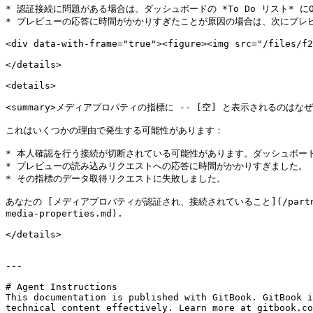
* 認証接続に問題がある場合は、ダッシュボードの *To Do リスト* に
* プレビューの応答に時間がかかりすぎたことが原因の場合は、次にプレ
<div data-with-frame="true"><figure><img src="/files/f2
</details>

<details>

<summary>メディアプロパティの指標に -- [空] と表示されるのはなぜです
これはいくつかの理由で発生する可能性があります：

* 本人確認を行う接続が切断されている可能性があります。ダッシュボードの 
* プレビューの読み込みリクエストへの応答に時間がかかりすぎました。

* その指標のデータ取得リクエストに失敗しました。

あなたの [メディアプロパティが認証され、接続されていること](/partner/ja/nitsu
media-properties.md).

</details>

---

# Agent Instructions

This documentation is published with GitBook. GitBook i
technical content effectively. Learn more at gitbook.co