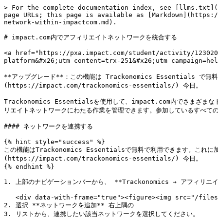
> For the complete documentation index, see [llms.txt](https://help.impact.com/llms.txt). Markdown versions of documentation pages are available by appending `.md` to page URLs; this page is available as [Markdown](https://help.impact.com/partner/ja/nitsuitebitaidesuka/platform-features/trackonomics/integrate-your-affiliate-network-within-impactcom.md).

# impact.com内でアフィリエイトネットワークを統合する

<a href="https://pxa.impact.com/student/activity/1230206?sid=0c0e3e5c-54c9-4435-9bee-ebcdccb7f292&#x26;sid_i=0?utm_source=app.impact.com&#x26;utm_medium=owned-platform&#x26;utm_content=trx-251&#x26;utm_campaign=help-center" class="button primary">PXAコースを受講する</a>

**アップグレード**：この機能は Trackonomics Essentials で無料でご利用いただけます。これと、プログラムを成長させるための追加ツール一式にアクセスするには、 [Trackonomics Essentials を有効化](https://impact.com/trackonomics-essentials/) 今日。

Trackonomics Essentialsを使用して、impact.com内でさまざまなトラッキングネットワークを連携できます。Trackonomics Essentialsを使うと、impact.comプラットフォームを離れることなく、複数のアフィリエイトネットワークにわたる作業を管理できます。参加しているすべてのネットワークで、すべてのブランドのパフォーマンスレポートを確認し、インサイトを得て、トラッキングリンクを作成できます。

#### ネットワークを連携する

{% hint style="success" %}
この機能はTrackonomics Essentialsで無料で利用できます。これに加えて、プログラムを拡大するための追加ツール群も利用するには、 [Trackonomics Essentials を有効化](https://impact.com/trackonomics-essentials/) 今日。
{% endhint %}

1. 上部のナビゲーションバーから、 **Trackonomics → アフィリエイトネットワーク**.

   <div data-with-frame="true"><figure><img src="/files/aab8dccec1a1e491f734b3bdb6526b18834e0e58" alt="" width="375"><figcaption></figcaption></figure></div>
2. 選択 **ネットワークを追加** 右上隅の
3. リストから、連携したい該当ネットワークを選択してください。
   * あるいは、検索バーを使って該当ネットワークをすばやく見つけることもできます。

     <div data-with-frame="true"><figure><img src="/files/60d5192782a7df26be7e8c10ab2d2e5d3c012009" alt=""><figcaption></figcaption></figure></div>
4. 該当のプラットフォームを選択したら、以下のタブでネットワークの設定に必要な連携手順をご確認ください:

{% tabs %}
{% tab title="AdTraction" %}

* **ニックネーム**：ニックネームを使用すると、デフォルトのプラットフォーム名をあなたにとってより意味のある名前に上書きできます。同じプラットフォームに複数のアカウントがある場合に便利です。
* **APIトークン**：APIトークンを確認するには、AdTractionアカウントにログインし、以下の手順に従ってください:
  1. 左側のナビゲーションメニューで、次を選択します **アカウント → 設定 → API**.
  2. ここでAPIトークンを確認できます。まだAPIキーを取得していない場合は、次を選択します **新しいAPIキーを作成** して生成します。
  3. 選択 **保存タブ** 完了したら。

     <div data-with-frame="true"><figure><img src="/files/c81e292d29b0c2a7ef8df13bfd7bbfe23f12807f" alt=""><figcaption></figcaption></figure></div>
* **このプラットフォームはどの通貨でレポートしますか？**：1つの [ISO 4217通貨コード](https://www.iso.org/iso-4217-currency-codes.html) が必要です（例：USD、EUR、GBPなど）。AdTractionアカウントに表示されている通貨を選択してください。
  {% endtab %}

{% tab title="Amazon" %}
**ステップ1：データソースを設定する**

* **ニックネーム：** ニックネームを使用すると、デフォルトのプラットフォーム名をあなたにとってより意味のある名前に上書きできます。同じプラットフォームに複数のアカウントがある場合に便利です。
* **ストアID：** ストアIDはAmazonアソシエイトアカウント内で確認できます。米国のパートナーの場合、ストアIDの末尾は-20になり、英国のパートナーの場合、末尾は-21になります。
* **ISO 4217通貨コード：** 1つの [ISO 4217通貨コード](https://www.iso.org/iso-4217-currency-codes.html) が必要です（例：USD、EUR、GBPなど）。
* **アフィリエイトプログラム：** 〜の ![](/files/6b046c899791e34f6c5bd96746feecd1f5fce12b) **\[ドロップダウンメニュー]**、データを追加したいAmazonアソシエイトのアフィリエイトプログラムを選択してください。

**ステップ2：データをアップロードする**

Amazonネットワークをimpact.comに連携した後は、Amazonから直接データを取得し、そのデータを手動でimpact.comにアップロードする必要があります。これは、Amazonがサードパーティのデータフィードへの直接接続を許可していないためです。

1. Amazonアカウントにログインします。
2. 上部のナビゲーションメニューから、 **レポート** そして **レポートをダウンロード**.
3. ポップアップ画面で、ダウンロードしたいレポートの期間を選択します。
   * impact.comにデータを初めてアップロードする場合、またはより過去のデータをアップロードしたい場合は、Amazonから3か月分のデータを一度にダウ