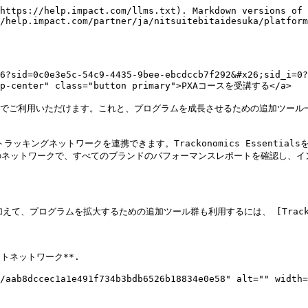
ンロードすることをおすすめします。アップロードできるファイルの最大サイズは50MBです。Amazonで非常に大規模なプログラムを運用している場合は、より短い期間を選ぶ必要があるかもしれません。
4. 利用可能なすべての **\[チェックボックス]**.
5. 選択 ![](/files/40ba179e089a686fe582399227b4737e5047b235) \*\*\[ラジオボタン] XLSX\*\* を形式として。
6. 選択 **レポートを生成**.
7. レポートの準備ができたら、次に表示されます *利用可能なレポート* テーブル。次を選択します **ダウンロード** 各レポートに対して、.zipファイルがダウンロードされます。

   <div data-gb-custom-block data-tag="hint" data-style="info" class="hint hint-info"><p><strong>注：</strong> ファイルをアップロードする前に、zip圧縮されている、つまり圧縮されていることを確認してください。</p></div>
8. impact.comアカウントに移動します → **Trackonomics** → **アフィリエイトネットワーク**.
9. Amazonネットワークにカーソルを合わせ、次を選択します ![](/files/4927eb1e5c4fa3b3dc6c7e11a5ab7eb37b71050d) **\[その他]**.
10. 選択 **データをアップロード** そして、.zipファイルをアップロードします。
    {% endtab %}

{% tab title="AvantLink" %}

* **ニックネーム**：ニックネームを使用すると、デフォルトのプラットフォーム名をあなたにとってより意味のある名前に上書きできます。同じプラットフォームに複数のアカウントがある場合に便利です。
* **アフィリエイトIDとAPI認証キー**:
  1. AvantLinkアカウントにログインし、次へ移動します *Ad Tools* セクションに移動する必要があります。
  2. 次に、次が表示されるまで下にスクロールします *AvantLink API* 、その後、次を選択します **作成する**.

     <div data-with-frame="true"><figure><img src="/files/f9e99e74164dc42df9fcd4350737d261850a40e7" alt=""><figcaption></figcaption></figure></div>
  3. 次を選択します **APIキー** タブでAPIキーを表示します。APIキーが表示されない場合は、次を選択します **新しいキーを生成**.

     <div data-with-frame="true"><figure><img src="/files/5dbd4c66e18fbba365894f6bd3235766bd8fc5f8" alt=""><figcaption></figcaption></figure></div>

{% endtab %}

{% tab title="Awin" %}

* **ニックネーム**：ニックネームを使用すると、デフォルトのプラットフォーム名をあなたにとってより意味のある名前に上書きできます。同じプラットフォームに複数のアカウントがある場合に便利です。
* **APIキー**:
  1. 右上のメニューバーで、次を選択します **API 認証情報**.

     <div data-with-frame="true"><figure><img src="/files/7d094a850b7bcfb9cbbbe1cabd35aa88783ab80b" alt=""><figcaption></figcaption></figure></div>
  2. OAuth2トークンを取得するには、ログインパスワードを入力し、次を選択します **APIトークンを表示**.
  3. APIトークンをコピーし、オンボーディングフォームに貼り付けます。

     <div data-with-frame="true"><figure><img src="/files/879826613a05fbc8cdb81f42e2a1cdc4b054ddfe" alt=""><figcaption></figcaption></figure></div>
* **タイムゾーンを確認する**:
  1. メインページでアカウント名を選択します。
  2. 選択 **アカウント → 地域**.
  3. 下にスクロールして主要タイムゾーンを見つけ、オンボーディングフォームで同じタイムゾーンを選択します。

     <div data-with-frame="true"><figure><img src="/files/ecd3a6ff97fbba764d51b86e5a448f9abadbdfcd" alt=""><figcaption></figcaption></figure></div>

{% endtab %}

{% tab title="CJ" %}

* **ニックネーム**：ニックネームを使用すると、デフォルトのプラットフォーム名をあなたにとってより意味のある名前に上書きできます。同じプラットフォームに複数のアカウントがある場合に便利です。
* **ユーザー名**：CJアカウントにログインするときに使用するユーザー名を入力してください。
* **パスワード**：CJアカウントにログインするときに使用するパスワードを入力してください。
* **パーソナルアクセストークン**:
  1. パーソナルアクセストークンは次から取得できます [CJデベロッパーポータル](https://developers.cj.com/account/personal-access-tokens) .
  2. ログインしていることを確認してください。まだログインしていない場合は、次を選択します **ここをクリックしてログイン** 表示されるロックされたメッセージ上の

     <div data-with-frame="true"><figure><img src="/files/bbce9eee194dd7d38012af60e38659f6abc2f5c3" alt=""><figcaption></figcaption></figure></div>
  3. ログインしたら、次を選択します **新しいパーソナルアクセストークンを登録**.
  4. 入力 **Trackonomics** として *トークン名* そして次を選択します **登録**.

     <div data-with-frame="true"><figure><img src="/files/adb99d3b38639ab29a35971d1fd27655d2f33648" alt=""><figcaption></figcaption></figure></div>
  * 26文字のトークンが表示されます。ダイアログを閉じるかページを離れると、トークンは再表示されないため、必ずコピーしてください。
    {% endtab %}

{% tab title="FlexOffers" %}

* **ニックネーム**：ニックネームを使用すると、デフォルトのプラットフォーム名をあなたにとってより意味のある名前に上書きできます。同じプラットフォームに複数のアカウントがある場合に便利です。
* **ドメインID、名前、URL、およびAPIキー**:

  FlexOffersでは、使用する各ドメインごとに個別のAPIキーが作成されます。