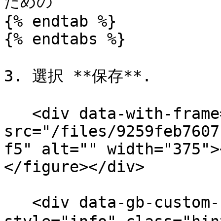
ための

{% endtab %}

{% endtabs %}

3. 選択 **保存**.

   <div data-with-frame="true"><figure><img 
src="/files/9259feb7607
f5" alt="" width="375">
</figure></div>

   <div data-gb-custom-block data-tag="hint" data-