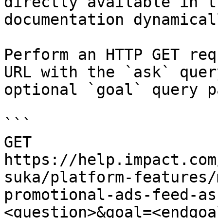
directly available in t
documentation dynamical
Perform an HTTP GET req
URL with the `ask` quer
optional `goal` query p
```

GET 
https://help.impact.com
suka/platform-features/
promotional-ads-feed-as
<question>&goal=<endgoal