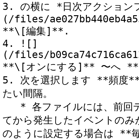
3. の横に *日次アクション
(/files/ae027bb440eb4a5
**\[編集]**.

4. ![]
(/files/b09ca74c716ca61
**\[オンにする]** 〜へ 
5. 次を選択します **頻度
たい間隔。

   * 各ファイルには、前回データフィードファイルが生成され
てから発生したイベントのみ
のように設定する場合は **