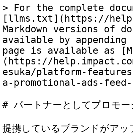
> For the complete docu
[llms.txt](https://help
Markdown versions of do
available by appending 
page is available as [M
(https://help.impact.co
esuka/platform-features
a-promotional-ads-feed-
# パートナーとしてプロモー
提携しているブランドがアッ