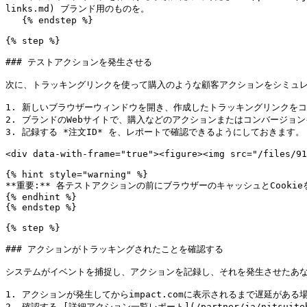
links.md) ブランド用のものを。

   {% endstep %}

{% step %}

### テストアクションを発生させる

次に、トラッキングリンクを使って購入のような顧客アクションをシミュレ
1. 新しいブラウザーウィンドウを開き、作成したトラッキングリンクをコ
2. ブランドのWebサイトで、購入などのアクションまたはコンバージョン
3. 記録する *注文ID* を、レポートで確認できるようにしておきます。

<div data-with-frame="true"><figure><img src="/files/91
{% hint style="warning" %}

**重要:** 各テストアクションの前にブラウザーのキャッシュとCook
{% endhint %}

{% endstep %}

{% step %}

### アクションがトラッキングされたことを確認する

システムがイベントを捕捉し、アクションを記録し、それを発生させたあな
1. アクションが発生してからimpact.comに表示されるまで遅延があ
2. 確認する [詳細アクション一覧レポート](/partner/ja/nitsuitebitaid