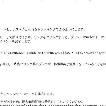
ートし、システムがそれをトラッキングできるようにします。

ピーして貼り付けます。リンクをクリックすると、ブランドのWebサイトのラ
イベントを完了します。

71e024e90ebb05a286b186fb8b38c4d9effa51" alt=""><figcapti
ieを消去し、広告ブロック系のブラウザー拡張機能が無効になっていることを確
たにクレジットしたことを確認します。

る場合があるため、最大48時間待つ覚悟をしておいてください。

esuka/platform-features/reporting-for-partners/advan