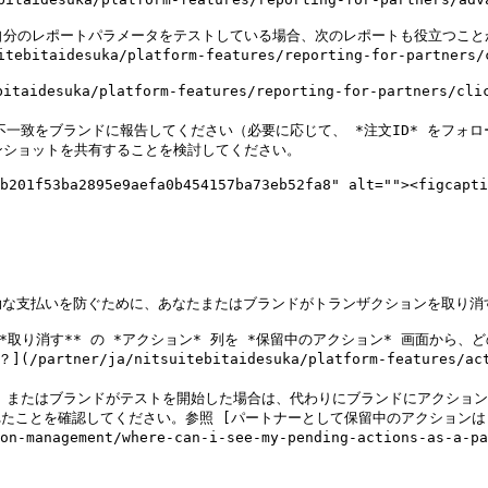
b201f53ba2895e9aefa0b454157ba73eb52fa8" alt=""><figcapti
な支払いを防ぐために、あなたまたはブランドがトランザクションを取り消す
**取り消す** の *アクション* 列を *保留中のアクション* 画面から
合、またはブランドがテストを開始した場合は、代わりにブランドにアクション
tion-management/where-can-i-see-my-pending-actions-as-