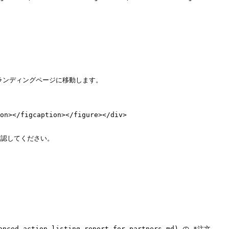
ンディングページに移動します。

on></figcaption></figure></div>

認してください。

ced-action-listing-report-for-partners.md) の *注文