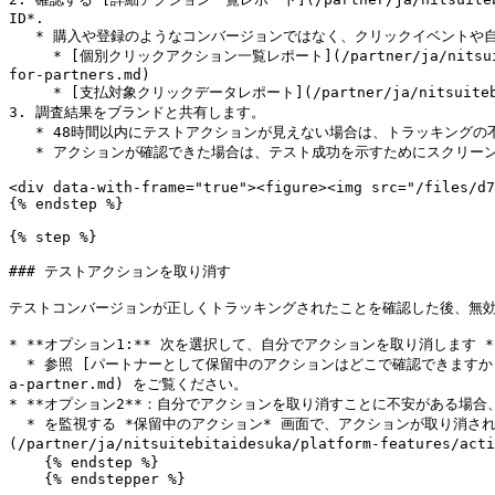
ID*.

   * 購入や登録のようなコンバージョンではなく、クリックイベントや自分のレポートパラメータをテストしている場合、次のレポートも役立つことがあります。

     * [個別クリックアクション一覧レポート](/partner/ja/nitsuitebitaidesuka/platform-features/reporting-for-partners/click-reports/individual-click-action-listing-report-
for-partners.md)

     * [支払対象クリックデータレポート](/partner/ja/nitsuitebitaidesuka/platform-features/reporting-for-partners/click-reports/payable-click-data-report-for-partners.md)

3. 調査結果をブランドと共有します。

   * 48時間以内にテストアクションが見えない場合は、トラッキングの不一致をブランドに報告してください（必要に応じて、 *注文ID* をフォローアップに含めてください）。

   * アクションが確認できた場合は、テスト成功を示すためにスクリーンショットを共有することを検討してください。

<div data-with-frame="true"><figure><img src="/files/d7
{% endstep %}

{% step %}

### テストアクションを取り消す

テストコンバージョンが正しくトラッキングされたことを確認した後、無効
* **オプション1:** 次を選択して、自分でアクションを取り消します 
  * 参照 [パートナーとして保留中のアクションはどこで確認できますか？](/partner/ja/nitsuitebitaidesuka/platform-features/action-management/where-can-i-see-my-pending-actions-as-
a-partner.md) をご覧ください。

* **オプション2**：自分でアクションを取り消すことに不安がある場
  * を監視する *保留中のアクション* 画面で、アクションが取り消されたことを確認してください。参照 [パートナーとして保留中のアクションはどこで確認できますか？]
(/partner/ja/nitsuitebitaidesuka/platform-features/ac
    {% endstep %}

    {% endstepper %}
