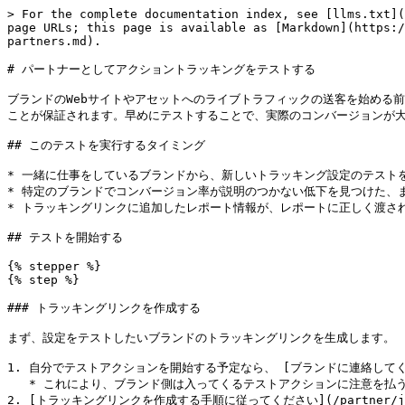
> For the complete documentation index, see [llms.txt](
page URLs; this page is available as [Markdown](https:/
partners.md).

# パートナーとしてアクショントラッキングをテストする

ブランドのWebサイトやアセットへのライブトラフィックの送客を始める前
ことが保証されます。早めにテストすることで、実際のコンバージョンが大
## このテストを実行するタイミング

* 一緒に仕事をしているブランドから、新しいトラッキング設定のテストを
* 特定のブランドでコンバージョン率が説明のつかない低下を見つけた、
* トラッキングリンクに追加したレポート情報が、レポートに正しく渡され
## テストを開始する

{% stepper %}

{% step %}

### トラッキングリンクを作成する

まず、設定をテストしたいブランドのトラッキングリンクを生成します。

1. 自分でテストアクションを開始する予定なら、 [ブランドに連絡してください](/partn
   * これにより、ブランド側は入ってくるテストアクションに注意を払うことができ、テスト結果を確認するまでそのアクションを取り消さないようにできます。

2. [トラッキングリンクを作成する手順に従ってください](/partner/ja/nitsuit