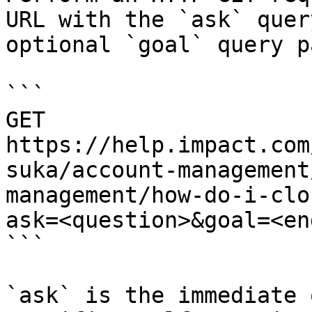
URL with the `ask` quer
optional `goal` query p
```

GET 
https://help.impact.com
suka/account-management
management/how-do-i-clo
ask=<question>&goal=<en
```

`ask` is the immediate 