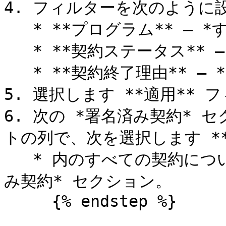
4. フィルターを次のように設
   * **プログラム** — *すべて*

   * **契約ステータス** — *現在有効な契約のみを表示*

   * **契約終了理由** — *契約は引き続き有効*

5. 選択します **適用** 
6. 次の *署名済み契約* 
トの列で、次を選択します **表
   * 内のすべての契約について、これを繰り返します *署名済
み契約* セクション。

     {% endstep %}
