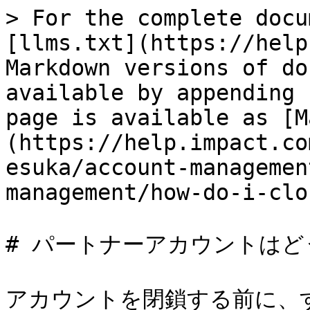
> For the complete docu
[llms.txt](https://help
Markdown versions of do
available by appending 
page is available as [M
(https://help.impact.co
esuka/account-managemen
management/how-do-i-clo
# パートナーアカウントはど
アカウントを閉鎖する前に、