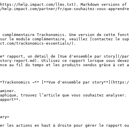
https://help.impact.com/llms.txt). Markdown versions of 
/help.impact.com/partner/fr/que-souhaitez-vous-apprendre
 complémentaire Trackonomics. Une version de cette fonct
sur le module complémentaire, veuillez [contactez le sup
ct.com/trackonomics-essentials/).

e* rapport, un détail de [Vue d'ensemble par story](/pa
story-report.md). Utilisez ce rapport lorsque vous devez
nce au fil du temps et les produits vendus grâce à cet a
*Trackonomics →** [**Vue d'ensemble par story**](https:/
aminer.

aphique, trouvez l’article que vous souhaitez analyser.

apport**.

ary>

er les actions en haut à droite pour gérer le rapport ou