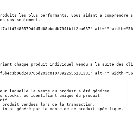
roduits les plus performants, vous aidant à comprendre s
es-uns seulement.

f7affd7486579d4d5d68ebddb794fbff2ea637" alt="" width="56
riant chaque produit individuel vendu à la suite des cli
f5bec3b06d248705d203c01073922555281331" alt="" width="56
                                                     |

---------------------------------------------------- |

our laquelle la vente du produit a été générée.      |

s stocks, ou identifiant unique du produit.          |

eté.                                                 |

 produit vendues lors de la transaction.             |

 total généré par la vente de ce produit spécifique. |
