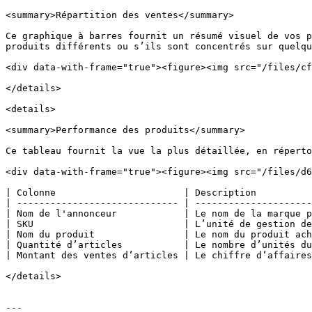
<summary>Répartition des ventes</summary>

Ce graphique à barres fournit un résumé visuel de vos p
produits différents ou s’ils sont concentrés sur quelqu
<div data-with-frame="true"><figure><img src="/files/cf
</details>

<details>

<summary>Performance des produits</summary>

Ce tableau fournit la vue la plus détaillée, en réperto
<div data-with-frame="true"><figure><img src="/files/d6
| Colonne                       | Description          
| ----------------------------- | ---------------------
| Nom de l'annonceur            | Le nom de la marque p
| SKU                           | L’unité de gestion de
| Nom du produit                | Le nom du produit ach
| Quantité d’articles           | Le nombre d’unités du
| Montant des ventes d’articles | Le chiffre d’affaires
</details>

---
