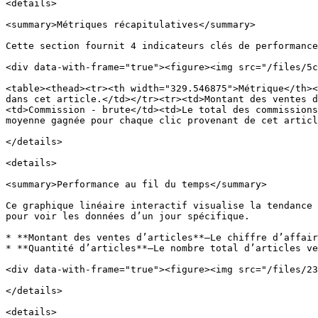
<details>

<summary>Métriques récapitulatives</summary>

Cette section fournit 4 indicateurs clés de performance
<div data-with-frame="true"><figure><img src="/files/5c
<table><thead><tr><th width="329.546875">Métrique</th><
dans cet article.</td></tr><tr><td>Montant des ventes d
<td>Commission - brute</td><td>Le total des commissions
moyenne gagnée pour chaque clic provenant de cet articl
</details>

<details>

<summary>Performance au fil du temps</summary>

Ce graphique linéaire interactif visualise la tendance 
pour voir les données d’un jour spécifique.

* **Montant des ventes d’articles**—Le chiffre d’affair
* **Quantité d’articles**—Le nombre total d’articles ve
<div data-with-frame="true"><figure><img src="/files/23
</details>

<details>
