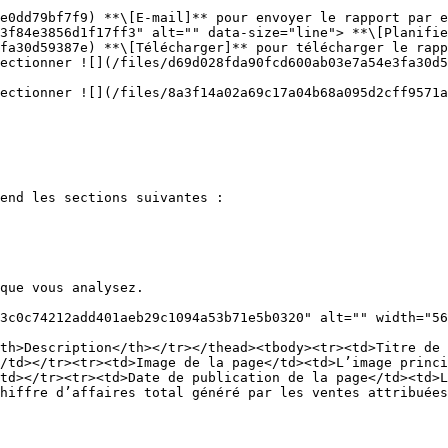
e0dd79bf7f9) **\[E-mail]** pour envoyer le rapport par e
3f84e3856d1f17ff3" alt="" data-size="line"> **\[Planifie
fa30d59387e) **\[Télécharger]** pour télécharger le rapp
end les sections suivantes :

que vous analysez.

3c0c74212add401aeb29c1094a53b71e5b0320" alt="" width="56
th>Description</th></tr></thead><tbody><tr><td>Titre de
/td></tr><tr><td>Image de la page</td><td>L’image princi
td></tr><tr><td>Date de publication de la page</td><td>L
hiffre d’affaires total généré par les ventes attribuées