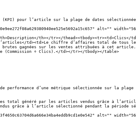
 (KPI) pour l’article sur la plage de dates sélectionnée
0e9ee272f08a629380940ee525e5692a15c657" alt="" width="56
th>Description</th></tr></thead><tbody><tr><td>Clics</td
’articles</td><td>Le chiffre d’affaires total de tous l
 brutes gagnées sur les ventes attribuées à cet article.
e (Commission ÷ Clics).</td></tr></tbody></table>

de performance d’une métrique sélectionnée sur la plage 
es total généré par les articles vendus grâce à l’articl
ndus grâce à l’article sélectionné pendant la période sé
3f4650c63704d6a666e34ba4eddb9cd1e0e542" alt="" width="56