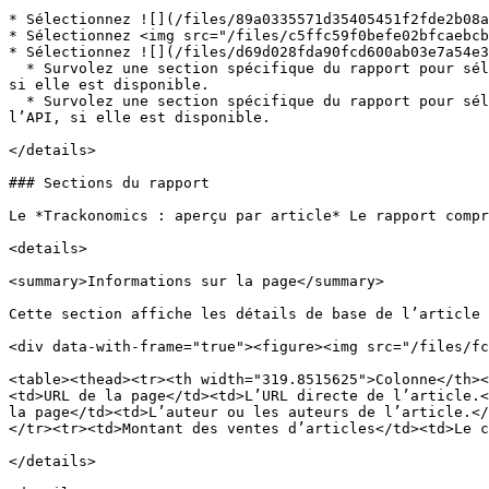
* Sélectionnez ![](/files/89a0335571d35405451f2fde2b08a
* Sélectionnez <img src="/files/c5ffc59f0befe02bfcaebcb
* Sélectionnez ![](/files/d69d028fda90fcd600ab03e7a54e3
  * Survolez une section spécifique du rapport pour sélectionner ![](/files/d69d028fda90fcd600ab03e7a54e3fa30d59387e) **\[Télécharger]** et télécharger cette section, 
si elle est disponible.

  * Survolez une section spécifique du rapport pour sélectionner ![](/files/8a3f14a02a69c17a04b68a095d2cff9571a015a4) **\[Exporter]** et exporter cette section via 
l’API, si elle est disponible.

</details>

### Sections du rapport

Le *Trackonomics : aperçu par article* Le rapport compr
<details>

<summary>Informations sur la page</summary>

Cette section affiche les détails de base de l’article 
<div data-with-frame="true"><figure><img src="/files/fc
<table><thead><tr><th width="319.8515625">Colonne</th><
<td>URL de la page</td><td>L’URL directe de l’article.<
la page</td><td>L’auteur ou les auteurs de l’article.</
</tr><tr><td>Montant des ventes d’articles</td><td>Le c
</details>
