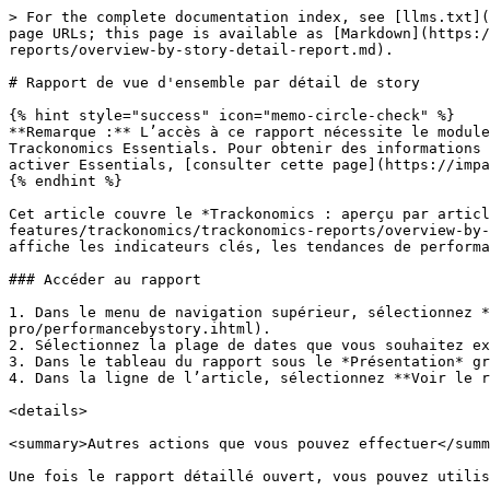
> For the complete documentation index, see [llms.txt](
page URLs; this page is available as [Markdown](https:/
reports/overview-by-story-detail-report.md).

# Rapport de vue d'ensemble par détail de story

{% hint style="success" icon="memo-circle-check" %}

**Remarque :** L’accès à ce rapport nécessite le module
Trackonomics Essentials. Pour obtenir des informations 
activer Essentials, [consulter cette page](https://impa
{% endhint %}

Cet article couvre le *Trackonomics : aperçu par articl
features/trackonomics/trackonomics-reports/overview-by-
affiche les indicateurs clés, les tendances de performa
### Accéder au rapport

1. Dans le menu de navigation supérieur, sélectionnez *
pro/performancebystory.ihtml).

2. Sélectionnez la plage de dates que vous souhaitez ex
3. Dans le tableau du rapport sous le *Présentation* gr
4. Dans la ligne de l’article, sélectionnez **Voir le r
<details>

<summary>Autres actions que vous pouvez effectuer</summ
Une fois le rapport détaillé ouvert, vous pouvez utilis