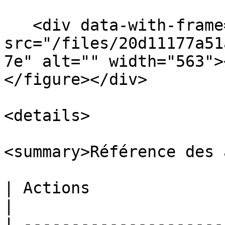
   <div data-with-frame="true"><figure><img 
src="/files/20d11177a51
7e" alt="" width="563">
</figure></div>

<details>

<summary>Référence des 
| Actions                          | Descriptions                                                                                                                                                                                                
|

| ---------------------