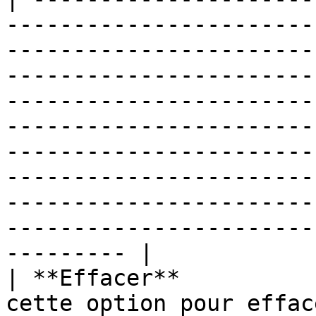
-----------------------
-----------------------
-----------------------
-----------------------
-----------------------
-----------------------
-----------------------
-----------------------
-----------------------
--------- |

| **Effacer**          
cette option pour effac