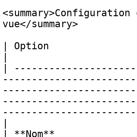
<summary>Configuration 
vue</summary>

| Option                   | Description                                                                                                         
|

| ---------------------
-----------------------
-----------------------
-----------------------
-----------------------
|

| **Nom**              