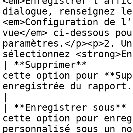
<em>Enregistrer l'affic
dialogue, renseignez le
<em>Configuration de l’
vue</em> ci-dessous pou
paramètres.</p><p>2. Un
sélectionnez <strong>En
| **Supprimer**        
cette option pour **Sup
enregistrée du rapport.                                                                                                                                                                                                                                                                                                                                                                                                           
|

| **Enregistrer sous** 
cette option pour enreg
personnalisé sous un no