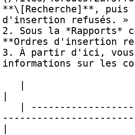
**\[Recherche]**, puis 
d'insertion refusés. »

2. Sous la *Rapports* c
**Ordres d'insertion re
3. À partir d'ici, vous
informations sur les co
   |                       |                                                                        
|

   | --------------------- | ---------------------
-----------------------
|
