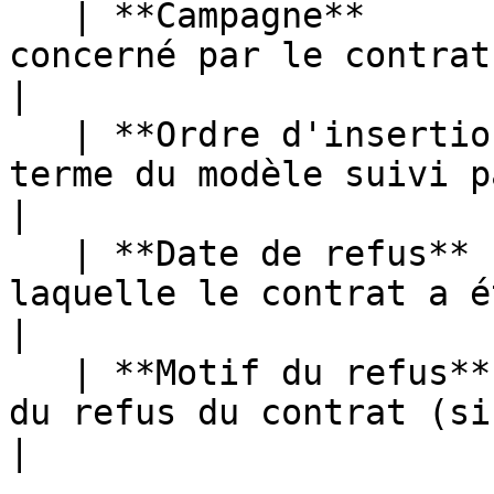
   | **Campagne**          | Voir le programme 
concerné par le contrat refusé.        
|

   | **Ordre d'insertion** | Consultez le nom du 
terme du modèle suivi par 
|

   | **Date de refus**     | Voir la date à 
laquelle le contrat a été refusé.      
|

   | **Motif du refus**    | Consultez la raison 
du refus du contrat (si
|
