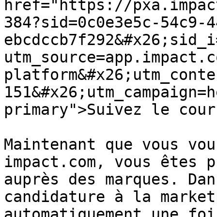
href="https://pxa.impac
384?sid=0c0e3e5c-54c9-4
ebcdccb7f292&#x26;sid_i
utm_source=app.impact.c
platform&#x26;utm_conte
151&#x26;utm_campaign=h
primary">Suivez le cour
Maintenant que vous vou
impact.com, vous êtes p
auprès des marques. Dan
candidature à la market
automatiquement une foi