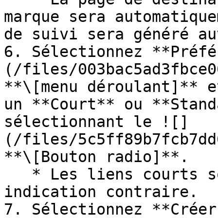
marque sera automatique
de suivi sera généré au
6. Sélectionnez **Préfé
(/files/003bac5ad3fbce0
**\[menu déroulant]** e
un **Court** ou **Stand
sélectionnant le ![]
(/files/5c5ff89b7fcb7dd
**\[Bouton radio]**.

   * Les liens courts sont générés par défaut sauf 
indication contraire.

7. Sélectionnez **Créer