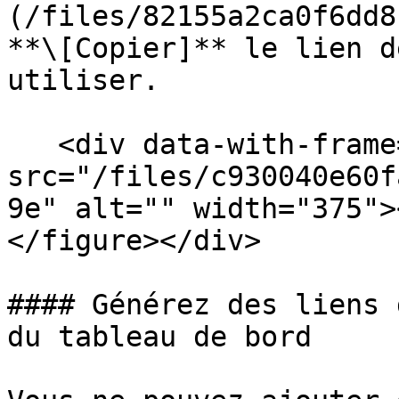
(/files/82155a2ca0f6dd8
**\[Copier]** le lien d
utiliser.

   <div data-with-frame="true"><figure><img 
src="/files/c930040e60f
9e" alt="" width="375">
</figure></div>

#### Générez des liens 
du tableau de bord
