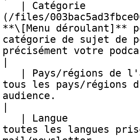
   | Catégorie                  | Utilisez le ![]
(/files/003bac5ad3fbce0
**\[Menu déroulant]** p
catégorie de sujet de p
précisément votre podcast.                                                    
|

   | Pays/régions de l'audience | Sélectionnez 
tous les pays/régions d
audience.                                                                                                                                                                                     
|

   | Langue                     | Sélectionnez 
toutes les langues pris