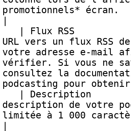
promotionnels* écran.                                                                                                                       
|

   | Flux RSS                   | Fournissez une 
URL vers un flux RSS de
votre adresse e-mail af
vérifier. Si vous ne sa
consultez la documentat
podcasting pour obtenir
   | Description                | Fournissez une 
description de votre po
limitée à 1 000 caractères, espaces compris.                                                   
|
