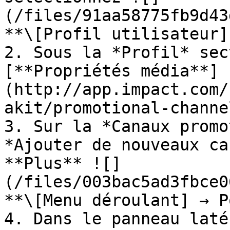
(/files/91aa58775fb9d43
**\[Profil utilisateur]
2. Sous la *Profil* sec
[**Propriétés média**]
(http://app.impact.com/
akit/promotional-channe
3. Sur la *Canaux promo
*Ajouter de nouveaux ca
**Plus** ![]
(/files/003bac5ad3fbce0
**\[Menu déroulant] → P
4. Dans le panneau laté