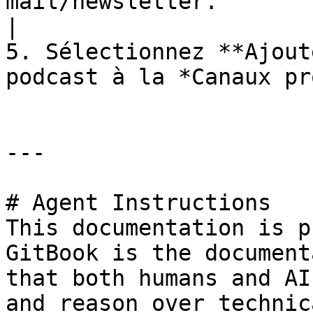
mail/newsletter.                                                                                                                                                                        
|

5. Sélectionnez **Ajout
podcast à la *Canaux pr
---

# Agent Instructions

This documentation is p
GitBook is the document
that both humans and AI
and reason over technic