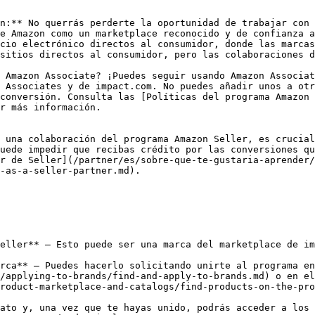
n:** No querrás perderte la oportunidad de trabajar con 
e Amazon como un marketplace reconocido y de confianza a
cio electrónico directos al consumidor, donde las marcas
sitios directos al consumidor, pero las colaboraciones d
 Amazon Associate? ¡Puedes seguir usando Amazon Associat
 Associates y de impact.com. No puedes añadir unos a otr
conversión. Consulta las [Políticas del programa Amazon 
r más información.

 una colaboración del programa Amazon Seller, es crucial
uede impedir que recibas crédito por las conversiones qu
r de Seller](/partner/es/sobre-que-te-gustaria-aprender/
-as-a-seller-partner.md).

eller** — Esto puede ser una marca del marketplace de im
rca** — Puedes hacerlo solicitando unirte al programa en
/applying-to-brands/find-and-apply-to-brands.md) o en el
roduct-marketplace-and-catalogs/find-products-on-the-pro
ato y, una vez que te hayas unido, podrás acceder a los 