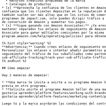
  * Recursos creativos propiedad de la marca

  * Catálogos de productos

* [x] **Aprovecha la confianza de los clientes en Amazo
confianza que los clientes depositan en la reputación d
también suelen ser más altas que en los sitios de comer
programas de impact.com, solo puedes dirigir tráfico a 
de conversión de Amazon y aumentar tus pagos.

* [x] **Sigue ganando con Amazon Associates:** ¿Ya eres
mantener separados tus enlaces de seguimiento de Amazon
Associate para ganar múltiples comisiones por la misma 
program.amazon.com/help/operating/policies) para obtene
{% hint style="warning" %}

**Advertencia:** Cuando crees enlaces de seguimiento en
Personalizar los enlaces o intentar añadir parámetros p
seguimiento del tráfico de tus subafiliados como partne
sub-affiliate-tracking/track-your-sub-affiliate-traffic
{% endhint %}

## Cómo empezar

Hay 2 maneras de empezar:

* **Una marca te invita a unirte a su programa Amazon S
previa en otro programa.

* **Solicita unirte al programa Amazon Seller de una ma
gustaria-aprender/platform-features/working-with-brands
gustaria-aprender/platform-features/marketing-content/p
Luego tú y la marca acordarán las condiciones del contr