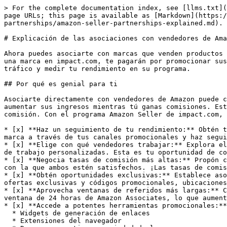
> For the complete documentation index, see [llms.txt](
page URLs; this page is available as [Markdown](https:/
partnerships/amazon-seller-partnerships-explained.md).

# Explicación de las asociaciones con vendedores de Ama
Ahora puedes asociarte con marcas que venden productos 
una marca en impact.com, te pagarán por promocionar sus
tráfico y medir tu rendimiento en su programa.

## Por qué es genial para ti

Asociarte directamente con vendedores de Amazon puede c
aumentar sus ingresos mientras tú ganas comisiones. Est
comisión. Con el programa Amazon Seller de impact.com, 
* [x] **Haz un seguimiento de tu rendimiento:** Obtén t
marca a través de tus canales promocionales y haz segui
* [x] **Elige con qué vendedores trabajar:** Explora el
de trabajo personalizadas. Esta es tu oportunidad de co
* [x] **Negocia tasas de comisión más altas:** Propón c
con la que ambos estén satisfechos. ¡Las tasas de comis
* [x] **Obtén oportunidades exclusivas:** Establece aso
ofertas exclusivas y códigos promocionales, ubicaciones
* [x] **Aprovecha ventanas de referidos más largas:** C
ventana de 24 horas de Amazon Associates, lo que aument
* [x] **Accede a potentes herramientas promocionales:**
  * Widgets de generación de enlaces

  * Extensiones del navegador
