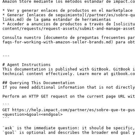
Amazon Store mediante los métodos estándar de impact.co
* Ver y generar enlaces de productos en el marketplace 
* Generar [enlaces de seguimiento](/partner/es/sobre-qu
links.md) de la gama estándar de herramientas

* Acceder a anuncios de productos a través de [solicitu
content/requests/request-assets/submit-and-manage-asset
Consulta nuestro [documento de preguntas frecuentes par
faqs-for-working-with-amazon-seller-brands.md) para obt
---

# Agent Instructions

This documentation is published with GitBook. GitBook i
technical content effectively. Learn more at gitbook.co
## Querying This Documentation

If you need additional information that is not directly
Perform an HTTP GET request on the current page URL wit
```

GET https://help.impact.com/partner/es/sobre-que-te-gus
<question>&goal=<endgoal>

```

`ask` is the immediate question: it should be specific,
`goal` is optional and describes the broader end goal y