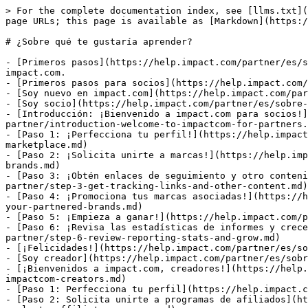
> For the complete documentation index, see [llms.txt](https://help.impact.com/llms.txt). Markdown versions of documentation pages are available by appending `.md` to page URLs; this page is available as [Markdown](https://help.impact.com/partner/es/sobre-que-te-gustaria-aprender.md).

# ¿Sobre qué te gustaría aprender?

- [Primeros pasos](https://help.impact.com/partner/es/sobre-que-te-gustaria-aprender/getting-started.md): Todo lo que los socios necesitan saber para empezar con impact.com.
- [Primeros pasos para socios](https://help.impact.com/partner/es/sobre-que-te-gustaria-aprender/getting-started/getting-started-for-partners.md)
- [Soy nuevo en impact.com](https://help.impact.com/partner/es/sobre-que-te-gustaria-aprender/getting-started/readme-1.md)
- [Soy socio](https://help.impact.com/partner/es/sobre-que-te-gustaria-aprender/getting-started/readme-1/im-a-partner.md)
- [Introducción: ¡Bienvenido a impact.com para socios!](https://help.impact.com/partner/es/sobre-que-te-gustaria-aprender/getting-started/readme-1/im-a-partner/introduction-welcome-to-impactcom-for-partners.md)
- [Paso 1: ¡Perfecciona tu perfil!](https://help.impact.com/partner/es/sobre-que-te-gustaria-aprender/getting-started/readme-1/im-a-partner/step-1-join-the-marketplace.md)
- [Paso 2: ¡Solicita unirte a marcas!](https://help.impact.com/partner/es/sobre-que-te-gustaria-aprender/getting-started/readme-1/im-a-partner/step-2-apply-to-brands.md)
- [Paso 3: ¡Obtén enlaces de seguimiento y otro contenido!](https://help.impact.com/partner/es/sobre-que-te-gustaria-aprender/getting-started/readme-1/im-a-partner/step-3-get-tracking-links-and-other-content.md)
- [Paso 4: ¡Promociona tus marcas asociadas!](https://help.impact.com/partner/es/sobre-que-te-gustaria-aprender/getting-started/readme-1/im-a-partner/step-4-promote-your-partnered-brands.md)
- [Paso 5: ¡Empieza a ganar!](https://help.impact.com/partner/es/sobre-que-te-gustaria-aprender/getting-started/readme-1/im-a-partner/step-5-start-earning.md)
- [Paso 6: ¡Revisa las estadísticas de informes y crece!](https://help.impact.com/partner/es/sobre-que-te-gustaria-aprender/getting-started/readme-1/im-a-partner/step-6-review-reporting-stats-and-grow.md)
- [¡Felicidades!](https://help.impact.com/partner/es/sobre-que-te-gustaria-aprender/getting-started/readme-1/im-a-partner/congratulations.md)
- [Soy creador](https://help.impact.com/partner/es/sobre-que-te-gustaria-aprender/getting-started/readme-1/im-a-creator.md)
- [¡Bienvenidos a impact.com, creadores!](https://help.impact.com/partner/es/sobre-que-te-gustaria-aprender/getting-started/readme-1/im-a-creator/welcome-to-impactcom-creators.md)
- [Paso 1: Perfecciona tu perfil](https://help.impact.com/partner/es/sobre-que-te-gustaria-aprender/getting-started/readme-1/im-a-creator/step-1-work-with-brands.md)
- [Paso 2: Solicita unirte a programas de afiliados](https://help.impact.com/partner/es/sobre-que-te-gustaria-aprender/getting-started/readme-1/im-a-creator/step-2-apply-to-affiliate-programs.md)
- [Paso 3: Comparte enlaces de seguimiento o códigos promocionales](https://help.impact.com/partner/es/sobre-que-te-gustaria-aprender/getting-started/readme-1/im-a-creator/step-3-share-tracking-links-or-promo-codes.md)
- [Paso 4: Solicita participar en campañas para creadores](https://help.impact