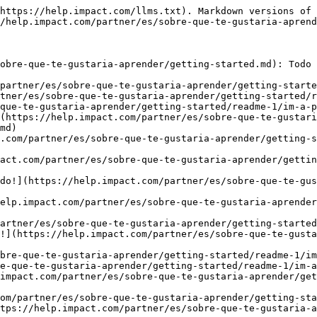
.com/partner/es/sobre-que-te-gustaria-aprender/getting-started/readme-1/im-a-creator/step-4-apply-to-creator-campaigns.md)
- [Paso 5: Crea y envía tus entregables](https://help.impact.com/partner/es/sobre-que-te-gustaria-aprender/getting-started/readme-1/im-a-creator/step-5-create-and-submit-your-deliverables.md)
- [Paso 6: Recibe tu pago](https://help.impact.com/partner/es/sobre-que-te-gustaria-aprender/getting-started/readme-1/im-a-creator/step-6-get-paid.md)
- [¡Felicidades!](https://help.impact.com/partner/es/sobre-que-te-gustaria-aprender/getting-started/readme-1/im-a-creator/congratulations.md)
- [Regístrate como socio en impact.com](https://help.impact.com/partner/es/sobre-que-te-gustaria-aprender/getting-started/sign-up-as-a-partner-on-impactcom.md)
- [Regístrate después de que una marca te invite](https://help.impact.com/partner/es/sobre-que-te-gustaria-aprender/getting-started/registrate-despues-de-que-una-marca-te-invite.md)
- [Completa tu lista de verificación de la solicitud](https://help.impact.com/partner/es/sobre-que-te-gustaria-aprender/getting-started/completa-tu-lista-de-verificacion-de-la-solicitud.md)
- [Empieza a ganar con tu marca asociada](https://help.impact.com/partner/es/sobre-que-te-gustaria-aprender/getting-started/start-earning-with-your-partnered-brand.md)
- [Primeros pasos para socios migrados](https://help.impact.com/partner/es/sobre-que-te-gustaria-aprender/getting-started/getting-started-for-migrated-partners.md)
- [Rakuten Advertising a impact.com: preguntas frecuentes sobre la migración de socios](https://help.impact.com/partner/es/sobre-que-te-gustaria-aprender/getting-started/rakuten-advertising-to-impact.com-partner-migration-faq.md)
- [Gestión de cuentas](https://help.impact.com/partner/es/sobre-que-te-gustaria-aprender/account-management.md): Artículos sobre la gestión del acceso de usuarios y los permisos de una cuenta.
- [Configuración de la cuenta](https://help.impact.com/partner/es/sobre-que-te-gustaria-aprender/account-management/account-settings.md)
- [Gestión de usuarios](https://help.impact.com/partner/es/sobre-que-te-gustaria-aprender/account-management/account-settings/user-management.md)
- [Invita y gestiona usuarios de la cuenta de socio](https://help.impact.com/partner/es/sobre-que-te-gustaria-aprender/account-management/account-settings/user-management/invite-and-manage-partner-account-users.md)
- [Roles y permisos de los usuarios de la cuenta de socio](https://help.impact.com/partner/es/sobre-que-te-gustaria-aprender/account-management/account-settings/user-management/partner-account-user-roles-and-permissions.md)
- [Verifica tu identidad como socio](https://help.impact.com/partner/es/sobre-que-te-gustaria-aprender/account-management/account-settings/user-management/verify-your-identity-as-a-partner.md)
- [Gestión de cuentas](https://help.impact.com/partner/es/sobre-que-te-gustaria-aprender/account-management/account-settings/account-management.md)
- [Vuelve a crear tu cuenta de socio](https://help.impact.com/partner/es/sobre-que-te-gustaria-aprender/account-management/account-settings/account-management/recreate-your-partner-account.md)
- [¿Cómo cambio mi dirección de correo electrónico?](https://help.impact.com/partner/es/sobre-que-te-gustaria-aprender/account-management/account-settings/account-management/how-do-i-change-my-email-address.md)
- [¿Cómo ca