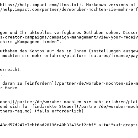
https://help.impact.com/llms.txt). Markdown versions of 
/help.impact.com/partner/de/woruber-mochten-sie-mehr-erf
gen und Ihr aktuelles verfügbares Guthaben sehen. Dieser
s/creator-campaigns/campaign-management/view-your-receiv
chirm „Kampagnen finden“.

uthaben des Kontos auf das in Ihren Einstellungen ausgew
-mochten-sie-mehr-erfahren/platform-features/finance/pay
erreicht.

.

 daran zu [einfordern](/partner/de/woruber-mochten-sie-m
r Marke.

onen](/partner/de/woruber-mochten-sie-mehr-erfahren/plat
und sich für [indirekte Steuer](/partner/de/woruber-moch
tners-faq.md) (falls erforderlich)!

48cd57d247e7ebf6ad26196c40b33416cf2cbf" alt=""><figcapti