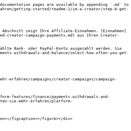
documentation pages are available by appending `.md` to 
ahren/getting-started/readme-1/im-a-creator/step-6-get-
 Abschnitt zeigt Ihre Affiliate-Einnahmen. [Einnahmen]
ed-creator-campaign-payments.md) aus Ihren Creator-
ählte Bank- oder PayPal-Konto ausgezahlt werden. Sie 
ments-withdrawals-and-balance/select-how-often-you-get-
ehr-erfahren/campaigns/creator-campaigns/campaign-
form-features/finance/payments-withdrawals-and-
ten-sie-mehr-erfahren/platform-
on></figcaption></figure></div>
