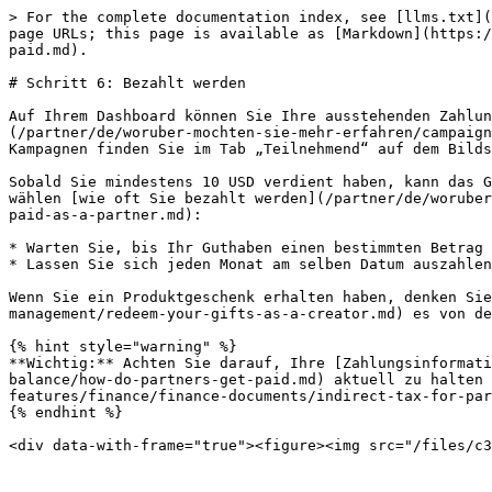
> For the complete documentation index, see [llms.txt](
page URLs; this page is available as [Markdown](https:/
paid.md).

# Schritt 6: Bezahlt werden

Auf Ihrem Dashboard können Sie Ihre ausstehenden Zahlun
(/partner/de/woruber-mochten-sie-mehr-erfahren/campaign
Kampagnen finden Sie im Tab „Teilnehmend“ auf dem Bilds
Sobald Sie mindestens 10 USD verdient haben, kann das G
wählen [wie oft Sie bezahlt werden](/partner/de/woruber
paid-as-a-partner.md):

* Warten Sie, bis Ihr Guthaben einen bestimmten Betrag 
* Lassen Sie sich jeden Monat am selben Datum auszahlen
Wenn Sie ein Produktgeschenk erhalten haben, denken Sie
management/redeem-your-gifts-as-a-creator.md) es von de
{% hint style="warning" %}

**Wichtig:** Achten Sie darauf, Ihre [Zahlungsinformati
balance/how-do-partners-get-paid.md) aktuell zu halten 
features/finance/finance-documents/indirect-tax-for-par
{% endhint %}

<div data-with-frame="true"><figure><img src="/files/c3