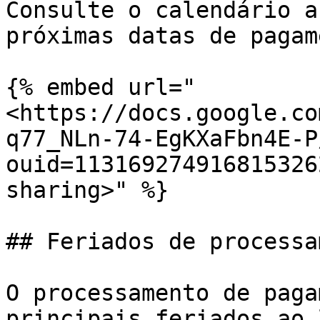
Consulte o calendário a
próximas datas de pagam
{% embed url="
<https://docs.google.co
q77_NLn-74-EgKXaFbn4E-P
ouid=113169274916815326
sharing>" %}

## Feriados de processa
O processamento de paga
principais feriados ao 