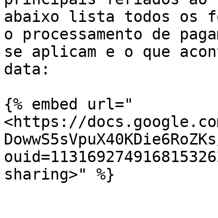
abaixo lista todos os f
o processamento de paga
se aplicam e o que acon
data:

{% embed url="
<https://docs.google.co
DowwS5sVpuX40KDie6RoZKs
ouid=113169274916815326
sharing>" %}
