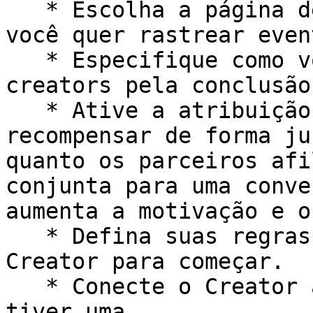
   * Escolha a página de destino do site na qual 
você quer rastrear event
   * Especifique como você quer remunerar os 
creators pela conclusão
   * Ative a atribuição compartilhada para 
recompensar de forma ju
quanto os parceiros afi
conjunta para uma conve
aumenta a motivação e o
   * Defina suas regras básicas de pagamento do 
Creator para começar.

   * Conecte o Creator à sua loja Shopify, se você 
tiver uma.
