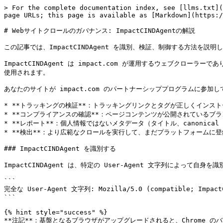
> For the complete documentation index, see [llms.txt](
page URLs; this page is available as [Markdown](https:/
# Webサイトクロールのガバナンス: ImpactCINDAgentの解説

この記事では、ImpactCINDAgent を識別、検証、制御する方法を説明し
ImpactCINDAgent は impact.com が運用するウェブク
使用されます。

あなたのサイトが impact.com のパートナーシッププログラムに参加して
* **トラッキングの検証**：トラッキングリンクとタグが正しくインス
* **コンプライアンスの確認**：ページコンテンツが公開されているブ
* **レポート**：個人情報ではないメタデータ（タイトル、canonica
* **検出**：より広範なクロールを実行して、まだプラットフォームに登録
### ImpactCINDAgent を識別する

ImpactCINDAgent は、特定の User-Agent 文字列によって自身を識
```

完全な User-Agent 文字列: Mozilla/5.0 (compatible; ImpactCI
```

{% hint style="success" %}

**注記**：基盤となるブラウザがアップグレードされると、Chrome のバ