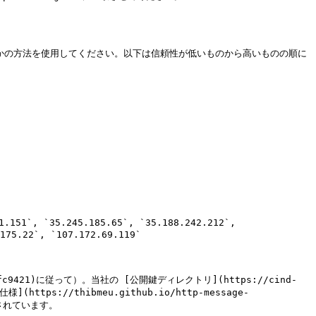
いずれかの方法を使用してください。以下は信頼性が低いものから高いものの順に
151`, `35.245.185.65`, `35.188.242.212`, 
175.22`, `107.172.69.119`

rfc9421)に従って）。当社の [公開鍵ディレクトリ](https://cind-
](https://thibmeu.github.io/http-message-
築されています。
