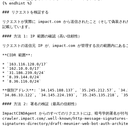
{% endhint %}

### リクエストを検証する

リクエストが実際に impact.com から送信されたこと（そして偽装
記載しています。

#### 方法 1: IP 範囲の確認（高い信頼性）

リクエストの送信元 IP が、impact.com が管理する次の範囲内にあ
**CIDR 範囲**:

* `163.116.128.0/17`

* `162.10.0.0/17`

* `31.186.239.0/24`

* `8.39.144.0/24`

* `8.36.116.0/24`

**個別アドレス**: `34.145.188.137`, `35.245.212.57`, `34.21.
`34.86.33.122`, `34.145.224.193`, `35.245.135.218`, `35
#### 方法 2: 署名の検証（最高の信頼性）

ImpactCINDAgent からのすべてのリクエストには、暗号学的署名が付与されてい
crawler.impact.com/.well-known/http-message-signat
signatures-directory/draft-meunier-web-bot-auth-