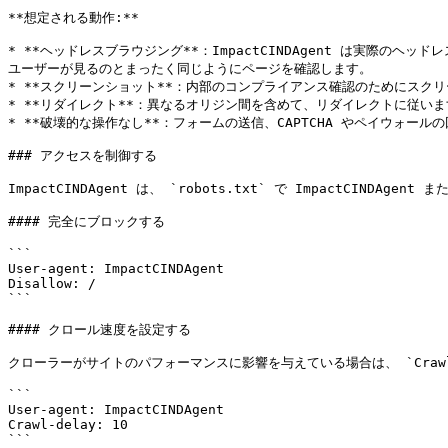
**想定される動作:**

* **ヘッドレスブラウジング**：ImpactCINDAgent は実際のヘ
ユーザーが見るのとまったく同じようにページを確認します。

* **スクリーンショット**：内部のコンプライアンス確認のためにスク
* **リダイレクト**：異なるオリジン間を含めて、リダイレクトに従いま
* **破壊的な操作なし**：フォームの送信、CAPTCHA やペイウォールの回
### アクセスを制御する

ImpactCINDAgent は、 `robots.txt` で ImpactCIN
#### 完全にブロックする

```

User-agent: ImpactCINDAgent

Disallow: /

```

#### クロール速度を設定する

クローラーがサイトのパフォーマンスに影響を与えている場合は、 `Crawl
```

User-agent: ImpactCINDAgent

Crawl-delay: 10

```
