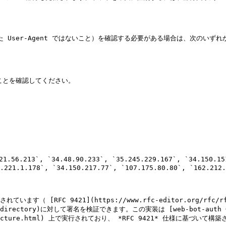
された User-Agent ではないこと）を確認する必要がある場合は、次の
ることを確認してください。

56.213`, `34.48.90.233`, `35.245.229.167`, `34.150.151.
.221.1.178`, `34.150.217.77`, `107.175.80.80`, `162.212.
ます（ [RFC 9421](https://www.rfc-editor.org/rfc/
ures-directory)に対して署名を検証できます。この実装は [web-bot-auth 仕様
architecture.html) 上で実行されており、 *RFC 9421* 仕様に基づいて構