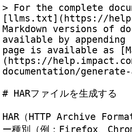
> For the complete docu
[llms.txt](https://help
Markdown versions of do
available by appending 
page is available as [M
(https://help.impact.co
documentation/generate-
# HARファイルを生成する

HAR（HTTP Archive Fo
ー種別（例：Firefox、Chr