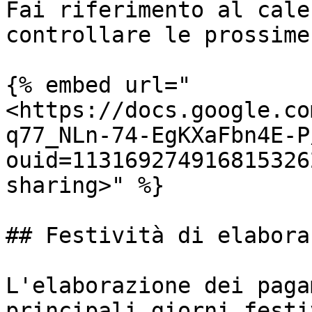
Fai riferimento al cale
controllare le prossime
{% embed url="
<https://docs.google.co
q77_NLn-74-EgKXaFbn4E-P
ouid=113169274916815326
sharing>" %}

## Festività di elabora
L'elaborazione dei paga
principali giorni festi