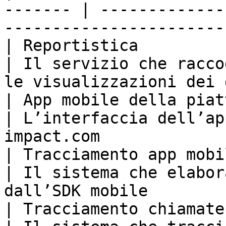
------- | -------------
-----------------------
| Reportistica                                            
| Il servizio che racco
le visualizzazioni dei 
| App mobile della piattaforma              
| L’interfaccia dell’ap
impact.com             
| Tracciamento app mobile                            
| Il sistema che elabor
dall’SDK mobile        
| Tracciamento chiamate                                   