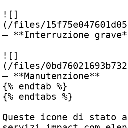
![]
(/files/15f75e047601d05
— **Interruzione grave**
![]
(/files/0bd76021693b732
— **Manutenzione**

{% endtab %}

{% endtabs %}

Queste icone di stato a
servizi impact.com elen