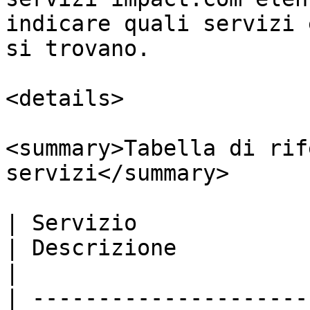
indicare quali servizi 
si trovano.

<details>

<summary>Tabella di rif
servizi</summary>

| Servizio                                                
| Descrizione                                                                      
|

| ---------------------