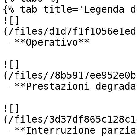
{% tab title="Legenda d
![]
(/files/d1d7f1f1056e1ed
— **Operativo**

![]
(/files/78b5917ee952e0b
— **Prestazioni degradat
![]
(/files/3d37df865c128c1
— **Interruzione parzial