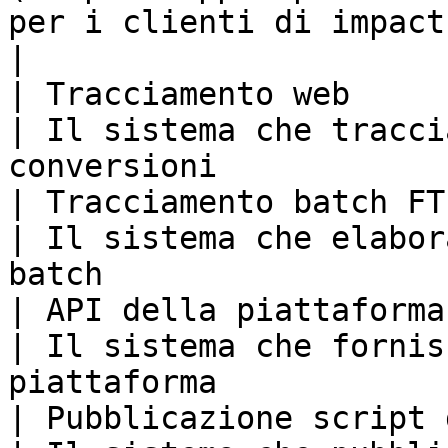
per i clienti di impact.com                        
|

| Tracciamento web                                        
| Il sistema che tracci
conversioni            
| Tracciamento batch FTP                               
| Il sistema che elabor
batch                  
| API della piattaforma                                   
| Il sistema che fornis
piattaforma            
| Pubblicazione script del Tag Mana