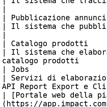
| Il sistema che traccia le chiamate tel
|

| Pubblicazione annunci                                   
| Il sistema che pubblica gli annunci              
|

| Catalogo prodotti                                       
| Il sistema che elabor
catalogo prodotti      
| Jobs                                                    
| Servizi di elaborazio
API Report Export e Cli
| [Portale web della pi
(https://app.impact.com