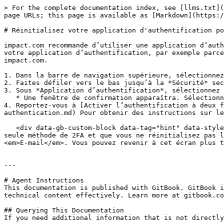
> For the complete documentation index, see [llms.txt](
page URLs; this page is available as [Markdown](https:/
# Réinitialisez votre application d'authentification po
impact.com recommande d’utiliser une application d’auth
votre application d’authentification, par exemple parce
impact.com.

1. Dans la barre de navigation supérieure, sélectionnez
2. Faites défiler vers le bas jusqu’à la *Sécurité* sec
3. Sous *Application d’authentification*, sélectionnez 
   * Une fenêtre de confirmation apparaîtra. Sélectionnez **Réinitialiser maintenant** pour poursuivre la réinitialisation.

4. Reportez-vous à [Activer l’authentification à deux f
authentication.md) Pour obtenir des instructions sur le
   <div data-gb-custom-block data-tag="hint" data-style="info" class="hint hint-info"><p><strong>Remarque :</strong> Si une application d’authentification est votre 
seule méthode de 2FA et que vous ne réinitialisez pas l
<em>E-mail</em>. Vous pouvez revenir à cet écran plus t
---

# Agent Instructions

This documentation is published with GitBook. GitBook i
technical content effectively. Learn more at gitbook.co
## Querying This Documentation

If you need additional information that is not directly