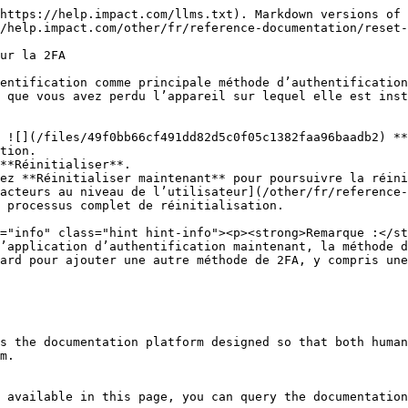
https://help.impact.com/llms.txt). Markdown versions of 
/help.impact.com/other/fr/reference-documentation/reset-
ur la 2FA

entification comme principale méthode d’authentification
 que vous avez perdu l’appareil sur lequel elle est inst
 ![](/files/49f0bb66cf491dd82d5c0f05c1382faa96baadb2) **
tion.

**Réinitialiser**.

acteurs au niveau de l’utilisateur](/other/fr/reference-
 processus complet de réinitialisation.

’application d’authentification maintenant, la méthode d
ard pour ajouter une autre méthode de 2FA, y compris une
s the documentation platform designed so that both human
m.

 available in this page, you can query the documentation