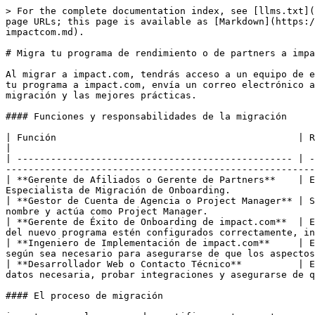
> For the complete documentation index, see [llms.txt](https://help.impact.com/llms.txt). Markdown versions of documentation pages are available by appending `.md` to page URLs; this page is available as [Markdown](https://help.impact.com/other/es/reference-documentation/migrate-your-performance-or-partner-program-onto-impactcom.md).

# Migra tu programa de rendimiento o de partners a impact.com

Al migrar a impact.com, tendrás acceso a un equipo de expertos dedicado a configurarte de manera eficiente y exitosa. Si quieres saber más sobre cómo sería trasladar tu programa a impact.com, envía un correo electrónico a `sales@impact.com` para una demostración sin compromiso. A continuación, encontrarás una guía del proceso de migración y las mejores prácticas.

#### Funciones y responsabilidades de la migración

| Función                                           | Responsabilidades                                                                                                                                                                                                                                                   |
| ------------------------------------------------- | ------------------------------------------------------------------------------------------------------------------------------------------------------------------------------------------------------------------------------------------------------------------- |
| **Gerente de Afiliados o Gerente de Partners**    | Esta función gestiona la migración de los partners desde la plataforma anterior a impact.com, con la ayuda del Especialista de Migración de Onboarding.                                                                                                             |
| **Gestor de Cuenta de Agencia o Project Manager** | Si trabajas con una agencia, normalmente un representante de la agencia gestiona la migración de partners en tu nombre y actúa como Project Manager.                                                                                                                |
| **Gerente de Éxito de Onboarding de impact.com**  | Esta función se encarga del proceso de configuración de la nueva cuenta y se asegura de que todos los aspectos del nuevo programa estén configurados correctamente, incluidas las opciones de seguimiento, los catálogos de productos y los contratos con partners. |
| **Ingeniero de Implementación de impact.com**     | Esta función se encarga del proceso de integración técnica, coordinándose directamente con tu equipo técnico según sea necesario para asegurarse de que los aspectos técnicos del seguimiento funcionen a la perfección.                                            |
| **Desarrollador Web o Contacto Técnico**          | Esta función es responsable de implementar JavaScript en todo tu sitio, ayudar con cualquier transferencia de datos necesaria, probar integraciones y asegurarse de que el proyecto técnico se complete y se pruebe a tiempo.                                       |

#### El proceso de migración

impact.com suele recomendar notificar a tus partners sobre la transición lo antes posible. También se recomienda mantener un solapamiento de 2 a 4 semanas entre el cierre de tu programa anterior y la puesta en marcha del nuevo programa, para dar tiemp