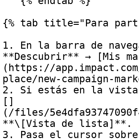
   {% endtab %}

{% tab title="Para part
1. En la barra de naveg
**Descubrir** → [Mis ma
(https://app.impact.com
place/new-campaign-mark
2. Si estás en la vista
[]
(/files/5e4dfa93747090f
**\[Vista de lista]**.

3. Pasa el cursor sobre