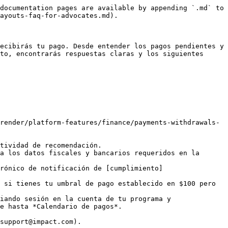
isitos de cumplimiento fiscal.

</details>

<details>

<summary>¿Dónde envío mis datos fiscales y de pago?</summary>

**Si tienes una cuenta dedicada a tu programa de recomendación**:

Inicia sesión en la cuenta de tu programa. Puedes acceder a la configuración fiscal y de pagos desde la barra de navegación izquierda, bajo *Configuración fiscal y de pagos*.

**Si accedes a tu programa de recomendación a través de tu portal de cliente**:

Inicia sesión en tu cuenta y ve a la sección del programa de recomendación dentro de tu perfil de cliente. Desplázate hacia abajo para encontrar la Configuración fiscal y de pagos en efectivo.

</details>

<details>

<summary>¿Cuáles son las diferencias entre los distintos formularios fiscales?</summary>

El país que selecciones en el Paso 1 de la configuración fiscal y de pagos determinará qué [formularios fiscales](/partner/es/sobre-que-te-gustaria-aprender/platform-features/finance/finance-documents/electronic-tax-documents-for-partners-explained.md) se te presentan.

| Nombre                                                                                                                                                     | Uso                                                                                                                                                                                                                                                                                                    |
| ---------------------------------------------------------------------------------------------------------------------------------------------------------- | ------------------------------------------------------------------------------------------------------------------------------------------------------------------------------------------------------------------------------------------------------------------------------------------------------ |
| W9                                                                                                                                                         | Este formulario es para si te encuentras en Estados Unidos (para todas las personas y entidades).                                                                                                                                                                                                      |
| W8-BEN                                                                                                                                                     | Este formulario es para si no estás en Estados Unidos, pero colaboras con marcas con sede en Estados Unidos (es decir, operas por tu cuenta y no como una entidad en tu país). Expira después de 3 años.                                                                                               |
| W8-BEN-E                                                                                                                                                   | Este formulario es para entidades fuera de Estados Unidos que colaboran con marcas con sede en Estados Unidos (es decir, operas como una organización o empresa en tu país). Expira después de 3 años.                                                                                                 |
| [Formulario 