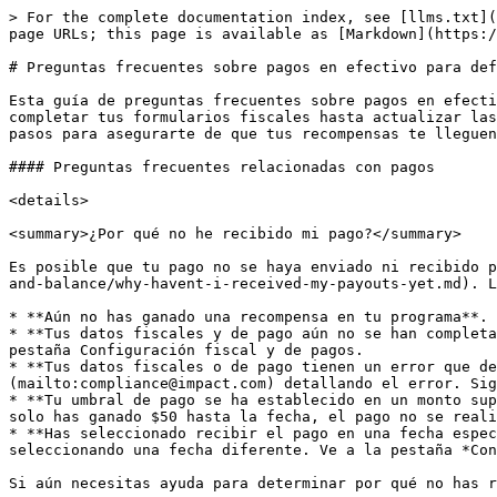
> For the complete documentation index, see [llms.txt](https://help.impact.com/llms.txt). Markdown versions of documentation pages are available by appending `.md` to page URLs; this page is available as [Markdown](https://help.impact.com/other/es/reference-documentation/cash-payouts-faq-for-advocates.md).

# Preguntas frecuentes sobre pagos en efectivo para defensores

Esta guía de preguntas frecuentes sobre pagos en efectivo cubre las preguntas más comunes sobre cómo y cuándo recibirás tu pago. Desde entender los pagos pendientes y completar tus formularios fiscales hasta actualizar las preferencias de pago y resolver problemas de cumplimiento, encontrarás respuestas claras y los siguientes pasos para asegurarte de que tus recompensas te lleguen sin demora.

#### Preguntas frecuentes relacionadas con pagos

<details>

<summary>¿Por qué no he recibido mi pago?</summary>

Es posible que tu pago no se haya enviado ni recibido por [varias razones](/partner/es/sobre-que-te-gustaria-aprender/platform-features/finance/payments-withdrawals-and-balance/why-havent-i-received-my-payouts-yet.md). Las razones más comunes son:

* **Aún no has ganado una recompensa en tu programa**. Inicia sesión en la cuenta de tu programa y revisa tu actividad de recomendación.
* **Tus datos fiscales y de pago aún no se han completado**. Inicia sesión en la cuenta de tu programa e ingresa los datos fiscales y bancarios requeridos en la pestaña Configuración fiscal y de pagos.
* **Tus datos fiscales o de pago tienen un error que debe corregirse**. Deberías haber recibido un correo electrónico de notificación de [cumplimiento](mailto:compliance@impact.com) detallando el error. Sigue las instrucciones del correo.
* **Tu umbral de pago se ha establecido en un monto superior a lo que has ganado hasta la fecha**. Por ejemplo, si tienes tu umbral de pago establecido en $100 pero solo has ganado $50 hasta la fecha, el pago no se realizará hasta que ganes $50 adicionales.
* **Has seleccionado recibir el pago en una fecha específica**. Si deseas cambiar tu fecha, puedes hacerlo iniciando sesión en la cuenta de tu programa y seleccionando una fecha diferente. Ve a la pestaña *Configuración fiscal y de pagos* , ve al Paso 4 y desplázate hasta *Calendario de pagos*.

Si aún necesitas ayuda para determinar por qué no has recibido tu pago, contacta con [soporte](mailto:advocate-support@impact.com).

</details>

<details>

<summary>¿Qué información necesito enviar para cobrar mi recompensa?</summary>

* Nombre completo
* Dirección postal
* Currency
* Información fiscal indirecta (si corresponde)
* Documentación fiscal (si corresponde)
* Método de pago (datos bancarios o información de la cuenta de PayPal)
* Calendario de pagos
* Método de pago

</details>

<details>

<summary>¿Cuándo necesito completar mi información fiscal y de pago?</summary>

La información fiscal y bancaria puede proporcionarse en cualquier momento, pero debe completarse antes de recibir tu primer pago. Si esta información no se envía, tu recompensa permanecerá en estado pendiente hasta que se proporcionen los datos necesarios a impact.com. Toda la información enviada pasará por un proceso de verificación por parte del equipo de cumplimiento de impact.com para garantizar su exactitud, lo que puede tardar hasta 2 días hábiles.