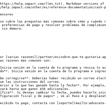


</details>

<details>

<summary>Una vez que envíe mi información fiscal y de pago, ¿las recompensas se distribuyen automáticamente a mi cuenta bancaria o cuenta de PayPal?</summary>

Toda la información enviada pasará por un proceso de verificación por parte del equipo de cumplimiento de impact.com para garantizar su exactitud, lo que puede tardar hasta 2 días hábiles.

Una vez completada la verificación, las recompensas estarán disponibles para su distribución a tu cuenta. Sin embargo, el momento del pago depende de tu calendario de pagos:

* **Págame cuando mi saldo alcance un umbral** (monto mínimo en dólares requerido para el pago)
* **Págame en un día fijo del mes** (por ejemplo, el 1 o el 15)

Si hay algún error en la información fiscal o de pago proporcionada, deben realizarse correcciones antes de que se pueda emitir la recompensa. En caso de error, recibirás un correo electrónico de [cumplimiento](mailto:compliance@impact.com) detallando lo que debe corregirse.

</details>

<details>

<summary>¿Cuándo recibiré mi pago en efectivo?</summary>

Deben completarse varios pasos antes de que se pueda procesar un pago en efectivo:

1. Se han proporcionado los datos fiscales y de pago.
   * La información enviada pasa por una verificación por parte del equipo de cumplimiento de impact.com para garantizar su exactitud, lo que puede tardar hasta 2 días hábiles.
2. Han pasado los períodos pendientes del programa, según lo determinado por la marca.
   * Por ejemplo, las recompensas suelen estar disponibles 30 días después del evento que cumple los requisitos. Consulta los Términos y condiciones de tu programa para conocer los períodos pendientes específicos.
3. Los pagos se realizan según el calendario de pagos que seleccionaste durante la configuración fiscal y bancaria. Las opciones disponibles son:
   * **Págame cuando mi saldo alcance un umbral** (un valor mínimo en dólares requerido para el pago). Puedes ajustar este umbral iniciando sesión en la cuenta de tu programa, yendo a la pestaña Configuración fiscal y de pagos, pasando al Paso 4 y desplazándote hasta *Calendario de pagos*.
   * **Págame en un día fijo del mes** (por ejemplo, el 1 o el 15). Para cambiar tu fecha de pago, simplemente inicia sesión en la cuenta de tu programa y selecciona una fecha diferente. Ve a la pestaña Configuración fiscal y de pagos, ve al Paso 4 y desplázate hasta *Calendario de pagos*.

</details>

<details>

<summary>Ya tengo una cuenta existente de impact.com para otro programa y ya he enviado mi información fiscal y bancaria. ¿Tengo que volver a enviarla?</summary>

Como ya tienes una cuenta existente en impact.com, usaremos la información de esa cuenta para procesar tu pago para este programa. Si necesitas actualizar tus datos bancarios, por favor [inicia sesión en tu cuenta de impact.com](https://app.impact.com/login.user) y actualiza tus datos.

</details>

#### Preguntas frecuentes relacionadas con impuestos

<details>

<summary>¿Por qué necesito presentar formularios fiscales?</summary>

Si obtienes ingresos a través de un programa pagado mediante impact.com, impact.com no retiene impuestos de tus ganancias. Como Advocate, es posible que debas presentar un documento fiscal electrónico para cumplir con las leyes fiscales de EE. UU. o internacionales. Te recomendamos consultar con tu asesor fiscal para comprender tus requ