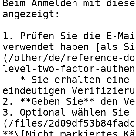
Beim Anmelden mit diese
angezeigt:

1. Prüfen Sie die E-Mai
verwendet haben [als Si
(/other/de/reference-do
level-two-factor-authen
   * Sie erhalten eine E-Mail mit Ihrem 
eindeutigen Verifizieru
2. **Geben Sie** den Ve
3. Optional wählen Sie 
(/files/2d09df53b84fadc
**\[Nicht markiertes Kä