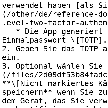
verwendet haben [als Si
(/other/de/reference-do
level-two-factor-authen
   * Die App generiert für Sie ein zeitbasiertes 
Einmalpasswort \[TOTP].

2. Geben Sie das TOTP a
ein.

3. Optional wählen Sie 
(/files/2d09df53b84fadc
**\[Nicht markiertes Kä
speichern** wenn Sie zu
dem Gerät, das Sie verw