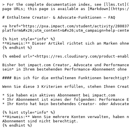
> For the complete documentation index, see [llms.txt](https://help.impact.com/llms.txt). Markdown versions of documentation pages are available by appending `.md` to page URLs; this page is available as [Markdown](https://help.impact.com/other/de/reference-documentation/included-creator-and-advocate-features-faq.md).

# Enthaltene Creator- & Advocate-Funktionen — FAQ

<a href="https://pxa.impact.com/student/activity/2808376?sid=0c0e3e5c-54c9-4435-9bee-ebcdccb7f292&#x26;sid_i=0?utm_source=app.impact.com&#x26;utm_medium=owned-platform&#x26;utm_content=&#x26;utm_campaign=help-center" class="button primary">Nehmen Sie am PXA-Kurs teil</a>

{% hint style="info" %}
**Hinweis:** Dieser Artikel richtet sich an Marken ohne bestehende bezahlte Abonnements mit Creator oder Advocate.
{% endhint %}

{% embed url="<https://res.cloudinary.com/product-enablement/video/upload/v1761906817/PXA%20Microlearnings/ubase-150-1_2.mp4>" %}

Bisher bot impact.com Creator, Advocate und Performance als separate Produkte mit einzelnen Abonnements an. Jetzt können Creator- und Advocate-Funktionen *enthalten sein* in Ihrem bestehenden Performance-Abonnement ohne zusätzliche Kosten.

#### Bin ich für die enthaltenen Funktionen berechtigt?

Wenn Sie diese 3 Kriterien erfüllen, stehen Ihnen Creator und Advocate jetzt zur Verfügung:

* Sie haben ein aktives Abonnement bei impact.com
* Ihr Abonnement ist eines der folgenden: Performance Essentials, Performance Pro, Performance Enterprise oder Lead Gen
* Ihr Konto hat kein bestehendes Creator- oder Advocate-Programm bzw. kein entsprechendes Abonnement

{% hint style="info" %}
**Hinweis:** Wenn Sie mehrere Konten verwalten, haben nur das Konto mit einem aktiven bezahlten Abonnement Zugriff auf die enthaltenen Funktionen. Konten ohne Abonnement sind nicht berechtigt.
{% endhint %}

#### Wie kann ich loslegen?

Siehe [Erste Schritte mit den enthaltenen Creator- und Advocate-Funktionen](/other/de/reference-documentation/get-started-with-included-creator-and-advocate-features.md) für detaillierte Einrichtungsschritte basierend auf Ihrer Edition.

#### Was ist, wenn ich bereits für Creator oder Advocate zahle?

Wenn Sie bereits einen bezahlten Creator- oder Advocate-Plan haben, müssen Sie im Moment nichts tun. Sie behalten alle Ihre aktuellen Funktionen und Preise für die Dauer Ihres Vertrags.

Wenn es Zeit ist, Ihren Vertrag mit impact.com zu verlängern, prüfen wir Ihr Konto und empfehlen den Plan, der am besten zu Ihren Anforderungen passt. Bis dahin erwarten Sie bitte keine Änderungen an Ihren Preisen.

#### Was ist in der Premium-Version enthalten?

Premium gibt Ihnen Zugriff auf mehrere Creator- und Advocate-Programme, Sonderfunktionen und die neuesten Releases.

{% tabs %}
{% tab title="Creator Premium" %}

|                                     |                                                                                                                                                                                      |
| ----------------------------------- | ------------------------------------------------------------------------------------------------------------------------------------------------------------------------------------ |
| Beratung & Support                  | Erhalten Sie fachkundige Beratung von unserem Strategie-