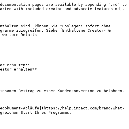
documentation pages are available by appending `.md` to 
arted-with-included-creator-and-advocate-features.md).

nthalten sind, können Sie *Loslegen* sofort ohne 
gramme zuzugreifen. Siehe [Enthaltene Creator- & 
 weitere Details.

or erhalten**.

edokument-Abläufe](https://help.impact.com/brand/what-
greichen Start Ihres Programms.
