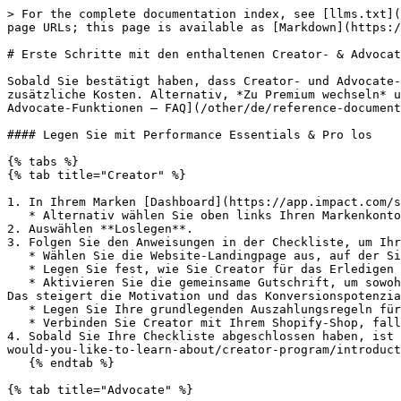
> For the complete documentation index, see [llms.txt](
page URLs; this page is available as [Markdown](https:/
# Erste Schritte mit den enthaltenen Creator- & Advocat
Sobald Sie bestätigt haben, dass Creator- und Advocate-
zusätzliche Kosten. Alternativ, *Zu Premium wechseln* u
Advocate-Funktionen — FAQ](/other/de/reference-document
#### Legen Sie mit Performance Essentials & Pro los

{% tabs %}

{% tab title="Creator" %}

1. In Ihrem Marken [Dashboard](https://app.impact.com/s
   * Alternativ wählen Sie oben links Ihren Markenkontonamen aus, und in der *Programme* Spalte wählen Sie **Creator erhalten**.

2. Auswählen **Loslegen**.

3. Folgen Sie den Anweisungen in der Checkliste, um Ihr
   * Wählen Sie die Website-Landingpage aus, auf der Sie Ereignisse verfolgen möchten.

   * Legen Sie fest, wie Sie Creator für das Erledigen von Aufgaben und Deliverables vergüten möchten.

   * Aktivieren Sie die gemeinsame Gutschrift, um sowohl Creator als auch Affiliate-Partner fair für ihren gemeinsamen Beitrag zu einer Kundenkonversion zu belohnen. 
Das steigert die Motivation und das Konversionspotenzia
   * Legen Sie Ihre grundlegenden Auszahlungsregeln für Creator fest, um loszulegen.

   * Verbinden Sie Creator mit Ihrem Shopify-Shop, falls Sie einen haben.

4. Sobald Sie Ihre Checkliste abgeschlossen haben, ist 
would-you-like-to-learn-about/creator-program/introduct
   {% endtab %}

{% tab title="Advocate" %}
