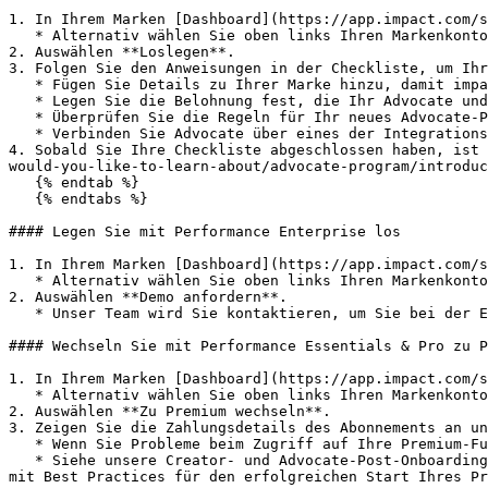
1. In Ihrem Marken [Dashboard](https://app.impact.com/s
   * Alternativ wählen Sie oben links Ihren Markenkontonamen aus, und in der *Programme* Spalte wählen Sie **Advocate erhalten**.

2. Auswählen **Loslegen**.

3. Folgen Sie den Anweisungen in der Checkliste, um Ihr
   * Fügen Sie Details zu Ihrer Marke hinzu, damit impact.com Ihnen ein maßgeschneidertes Erlebnis bieten kann.

   * Legen Sie die Belohnung fest, die Ihr Advocate und die von ihm empfohlenen Freunde bei einem Kauf erhalten.

   * Überprüfen Sie die Regeln für Ihr neues Advocate-Programm, um sicherzustellen, dass alles korrekt ist.

   * Verbinden Sie Advocate über eines der Integrations-Plugins von impact.com mit Ihrer E-Commerce-Plattform.

4. Sobald Sie Ihre Checkliste abgeschlossen haben, ist 
would-you-like-to-learn-about/advocate-program/introduc
   {% endtab %}

   {% endtabs %}

#### Legen Sie mit Performance Enterprise los

1. In Ihrem Marken [Dashboard](https://app.impact.com/s
   * Alternativ wählen Sie oben links Ihren Markenkontonamen aus, und in der *Programme* Spalte wählen Sie **Creator / Advocate erhalten**.

2. Auswählen **Demo anfordern**.

   * Unser Team wird Sie kontaktieren, um Sie bei der Einrichtung zu unterstützen.

#### Wechseln Sie mit Performance Essentials & Pro zu P
1. In Ihrem Marken [Dashboard](https://app.impact.com/s
   * Alternativ wählen Sie oben links Ihren Markenkontonamen aus, und in der *Programme* Spalte wählen Sie **Creator-/Advocate-Premium erhalten**.

2. Auswählen **Zu Premium wechseln**.

3. Zeigen Sie die Zahlungsdetails des Abonnements an un
   * Wenn Sie Probleme beim Zugriff auf Ihre Premium-Funktionen haben, wenden Sie sich an [Support](https://app.impact.com/support/portal.ihtml).

   * Siehe unsere Creator- und Advocate-Post-Onboarding [Hilfedokument-Abläufe](/brand/de/what-would-you-like-to-learn-about/getting-started/im-new-to-impact.com.md) 
mit Best Practices für den erfolgreichen Start Ihres Pr