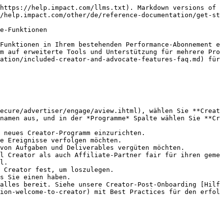
https://help.impact.com/llms.txt). Markdown versions of 
/help.impact.com/other/de/reference-documentation/get-st
e-Funktionen

Funktionen in Ihrem bestehenden Performance-Abonnement e
m auf erweiterte Tools und Unterstützung für mehrere Pro
ation/included-creator-and-advocate-features-faq.md) für
ecure/advertiser/engage/aview.ihtml), wählen Sie **Creat
 neues Creator-Programm einzurichten.

l.

alles bereit. Siehe unsere Creator-Post-Onboarding [Hilf
ion-welcome-to-creator) mit Best Practices für den erfol