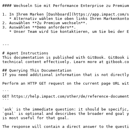
#### Wechseln Sie mit Performance Enterprise zu Premium

1. In Ihrem Marken [Dashboard](https://app.impact.com/s
   * Alternativ wählen Sie oben links Ihren Markenkontonamen aus, und in der *Programme* Spalte wählen Sie **Creator-/Advocate-Premium erhalten**.

2. Auswählen **Zu Premium wechseln**.

3. Auswählen **Demo anfordern**.

   * Unser Team wird Sie kontaktieren, um Sie bei der Einrichtung zu unterstützen.

---

# Agent Instructions

This documentation is published with GitBook. GitBook i
technical content effectively. Learn more at gitbook.co
## Querying This Documentation

If you need additional information that is not directly
Perform an HTTP GET request on the current page URL wit
```

GET https://help.impact.com/other/de/reference-document
```

`ask` is the immediate question: it should be specific,
`goal` is optional and describes the broader end goal y
is most useful for that goal.

The response will contain a direct answer to the questi