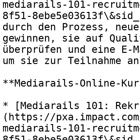
mediarails-101-recruitm
8f51-8ebe5e03613f\&sid_
durch den Prozess, neue
gewinnen, sie auf Quali
überprüfen und eine E-M
um sie zur Teilnahme an
**Mediarails-Online-Kur
* [Mediarails 101: Rekr
(https://pxa.impact.com
mediarails-101-recruitm
8f51-8ebe5e03613f\&sid_i