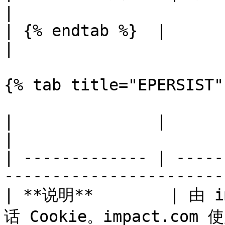
|

| {% endtab %}  |                                                                                                                                     
|

{% tab title="EPERSIST" 
|               |                                                                                 
|

| ------------- | -----
-----------------------
| **说明**        | 由
话 Cookie。impact.com 使