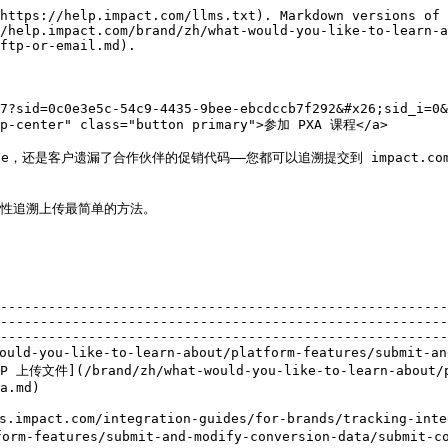
count-administration/account-settings/send-data-to-impactcom/data-connections-overview.md).
* 网页操作和移动应用操作所需的参数不同。请参见 [移动端特定参数](/brand/zh/what-would-you-like-to-learn-about/platform-features/submit-and-modify-conversion-data/batch-modify-conversion-data/mobile-specific-parameters-for-ftp-or-email-conversion-reporting.md) 以了解有关提交移动应用转化的更多信息。

{% hint style="warning" %}
**前提条件：** 要使用此功能，您需要 Essentials 或更高版本。请联系 [支持](https://app.impact.com/support/portal.ihtml?createTicket=true&) 以升级。
{% endhint %}

{% stepper %}
{% step %}

### 准备数据文件

按照以下说明查看模板文件，添加转化数据，并将其保存为 .csv 格式。您所需的模板取决于您跟踪转化的粒度是在 *商品级别* （即包括订单中每个商品的 SKU、数量等），还是在 *订单级别* （即只跟踪订单本身，而不跟踪其中的商品）。您也可以提交 [链式动作](/brand/zh/what-would-you-like-to-learn-about/platform-features/actions-and-payouts/actions/track-your-conversion-funnel-using-chained-actions.md) 数据。

{% hint style="warning" %}
**警告：** 我们强烈建议不要提交超过 88 天的动作，因为 impact.com 目前不会处理事件日期超出该时间窗口的 FTP 提交转化。最多可处理 398 天前的转化，但前提是归因使用 `MediaId`.
{% endhint %}

1. 请选择下面的一个链接，查看与您跟踪动作级别相匹配的 .csv 文件模板。
   * [商品级动作/转化数据模板](https://integrations.impact.com/integration-guides/for-brands/action-and-conversion-field-references/item-level-template)
   * [订单级动作/转化数据模板](https://integrations.impact.com/integration-guides/for-brands/action-and-conversion-field-references/order-level-template)
   * [链式动作转化数据模板](https://integrations.impact.com/integration-guides/for-brands/action-and-conversion-field-references/chained-actions-template)
2. 将您的转化数据添加到文件中。
   * 请参阅 [impact.com 动作与转化数据参考文档](https://integrations.impact.com/integration-guides/for-brands/action-and-conversion-field-references) 中的示例，并将此文件作为可接受参数的参考。请联系您的 CSM，了解应在转化数据模板中包含哪些参数最合适。
3. 将您希望报告的任何可选参数追加为文件中的新列。
4. 将您的文件保存为 .CSV 格式，并使用易于识别的标题和日期（例如， `2020-01-01_ActionData.csv`).

{% hint style="success" %}
**注意：** 对于商品级批量文件，具有多个关联 SKU 的订单 ID 必须连续列出。未将具有相同订单 ID 但不同 SKU 的明细行分组在一起，将导致 `OID_DUPLICATE` 文件后面列出的 SKU 出现错误
{% endhint %}
{% endstep %}

{% step %}

### 通过电子邮件提交数据文件

1. 在顶部导航栏中，选择 ![](/files/34cff7cafbbfcd416778a35b63cb058c27bcda8b) **\[用户资料] → 设置**.
2. 在右侧栏中，在 *跟踪*部分下，选择 [**事件类型**](https://app.impact.com/secure/advertiser/tracking-settings/actiontracker/view-actiontracker-flow.ihtml).
3. 将鼠标悬停在您要提交转化数据的事件类型上，选择 ![](/files/8a9609aa5065c8eba01d4500953f1a2cbaba666c) **\[更多]**，然后选择 **查看 / 编辑**.
4. 在 *退货处理*部分下，选择 ![](/files/ae87ea28f541bc1749d482fcfdb423e5cb4965f8) **\[编辑]**.
5. 选择 **通过电子邮件将文件发送至系统 SMTP 服务器**，然后复制您的专属电子邮件地址。
6. 在发送文件之前，请确认以下内容：
   * 文件已保存为 .CSV 格式。
   * 您已选择正确的数据级别：商品级用于产品详情，或订单级用于订单总额。
   * 您正在使用与所选数据级别匹配的 impact.com 模板。
7. 使用任意电子邮件客户端，将包含转化数据文件附件的电子邮件发送到该专属地址。
   * 仅在 *收件人：* 字段中包含该事件类型的专属电子邮件地址。如果您需要将此文件发送给其他人，请将他们添加到 *抄送：* 字段中。
8. 将主题字段和邮件正文留空，然后 **发送** 该电子邮件。
   {% endstep %}

{% step %}

### 查看您的文件提交

1. 在顶部导航栏中，选择 ![](/files/34cff7cafbbfcd416778a35b63cb058c27bcda8b) **\[用户资料] →** **设置**.
2. 在左侧栏中，在 *技术* 部分下，选择 [**文件提交**](https://app.impact.com/secure/advertiser/accountSettings/techintegration/ftp-file-submissions-flow.ihtml).
3. 使用该表查看 impact.com 已收到的最近文件提交，包括当前处理状态。
   1. 下面，您可以查看在审阅文件提交时可能遇到的各种错误，以及可采取的修正措施。

<details>

<summary>提交故障排除参考</summary>

| 问题                                    | 要采取的操作                                                                                                                                                                                    |
| ------------------------------------- | ---------------------------------------