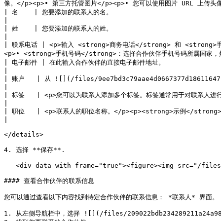
像。</p><p>• 第三方托管图片</p><p>• 您可以使用图片 URL 上传头像
| 名    | 您要添加的联系人的名。                                                                                                                                                                             
|

| 姓    | 您要添加的联系人的姓。                                                                                                                                                                             
|

| 联系电话 | <p>输入 <strong>商务电话</strong> 和 <str
<p>• <strong>手机号码</strong>：选择合作伙伴手机号码所属国家，
| 电子邮件 | 在此输入合作伙伴的直接电子邮件地址。                                                                                                                                                                      
|

| 账户   | 从 ![](/files/9ee7bd3c79aae4d0667377d18611647c3469f8d1) **\[下拉菜单]
|

| 标签   | <p>您可以为联系人添加多个标签。标签通常用于对联系人进行分类。</p><p><strong>示例</strong>：网红可以拥有以下标签：创作
|

| 职位   | <p>联系人的职位名称。</p><p><strong>示例</strong>：市场经理、网红等。</p>                                                                               
|

</details>

4. 选择 **保存**.

   <div data-with-frame="true"><figure><img src="/files/fd5eb4bb62d7787902628117c195b89cd05148a7" alt="" width="563"><figcaption></figcaption></figure></div>

#### 查看合作伙伴的联系信息

您可以通过查看以下内容找到特定合作伙伴的联系信息： *联系人* 界面。

1. 从左侧导航栏中，选择 ![](/files/209022bdb234289211a24a98