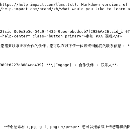
https://help.impact.com/llms.txt). Markdown versions of 
/help.impact.com/brand/zh/what-would-you-like-to-learn-a
2?sid=0c0e3e5c-54c9-4435-9bee-ebcdccb7f292&#x26;sid_i=0?
n=help-center" class="button primary">参加 PXA 课程</a>

需要联系正在合作的伙伴，您可以在以下任一位置找到他们的联系信息： *我的
80f6227a8684cc439) **\[Engage] → 合作伙伴 → 联系人**.

--------------------------------------------------------
• 上传创意素材（jpg、gif、png）</p><p>• 您可以拖放或上传您选