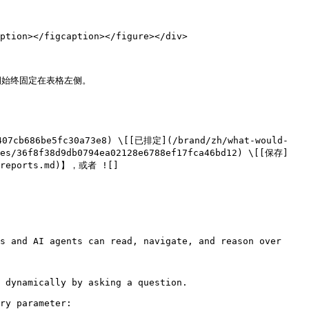
始终固定在表格左侧。



les/36f8f38d9db0794ea02128e6788ef17fca46bd12) \[[保存]
ge-reports.md)】，或者 ![]
s and AI agents can read, navigate, and reason over 
 dynamically by asking a question.

ry parameter:
