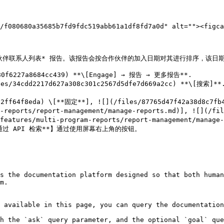
伙伴联系人列表* 报告。该报告会按合作伙伴的加入日期对其进行排序，该日期
f6227a8684cc439) **\[Engage] → 报告 → 更多报告**.

34cdd2217d627a308c301c2567d5dfe7d669a2cc) **\[搜索]**.
m-reports/report-management/manage-reports.md)], ![](/fi
m-features/multi-program-reports/report-management/mana
) \[**通过 API 检索**】通过使用屏幕右上角的按钮。

s the documentation platform designed so that both human
m.

 available in this page, you can query the documentation
h the `ask` query parameter, and the optional `goal` que