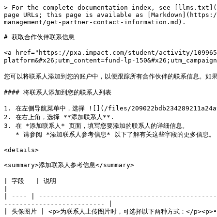
> For the complete documentation index, see [llms.txt](
page URLs; this page is available as [Markdown](https:/
management/get-partner-contact-information.md).

# 获取合作伙伴联系信息

<a href="https://pxa.impact.com/student/activity/109965
platform&#x26;utm_content=fund-lp-150&#x26;utm_campaig
您可以将联系人添加到您的账户中，以便跟踪所有合作伙伴的联系信息。如果您
#### 将联系人添加到您的联系人列表

1. 在左侧导航菜单中，选择 ![](/files/209022bdb234289211a24a9
2. 在右上角，选择 **添加联系人**.

3. 在 *添加联系人* 页面，填写您要添加的联系人的详细信息。

   * 请参阅 *添加联系人参考信息* 以下了解有关这些字段的更多信息。

<details>

<summary>添加联系人参考信息</summary>

| 字段   | 说明                                                                                                                                                                                      
|

| ---- | ----------------------------------------------
-------------------------- |

| 头像图片 | <p>为联系人上传图片时，可选择以下两种方式：</p><p>