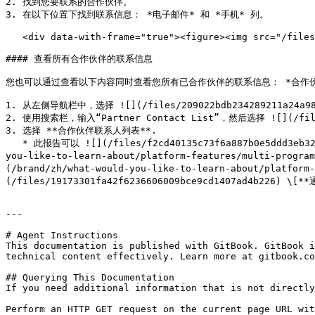
2. 找到您要联系的合作伙伴。

3. 在以下位置下找到联系信息： *电子邮件* 和 *手机* 列。

   <div data-with-frame="true"><figure><img src="/files/f080680a35685b7fd9fdc519abb61a1df8fd7a0d" alt=""><figcaption></figcaption></figure></div>

#### 查看所有合作伙伴的联系信息

您也可以通过查看以下内容同时查看您所有已合作伙伴的联系信息： *合作
1. 从左侧导航栏中，选择 ![](/files/209022bdb234289211a24a980
2. 使用搜索栏，输入“Partner Contact List”，然后选择 ![](/files/
3. 选择 **合作伙伴联系人列表**.

   * 此报告可以 ![](/files/f2cd40135c73f6a887b0e5ddd3eb322ff64f8eda) \[**固定**], ![](/files/87765d47f42a38d8c7fb407cb686be5fc30a73e8) \[[已排定](/brand/zh/what-would-
you-like-to-learn-about/platform-features/multi-progra
(/brand/zh/what-would-you-like-to-learn-about/platfor
(/files/19173301fa42f6236606009bce9cd1407ad4b226
---

# Agent Instructions

This documentation is published with GitBook. GitBook i
technical content effectively. Learn more at gitbook.co
## Querying This Documentation

If you need additional information that is not directly
Perform an HTTP GET request on the current page URL wit