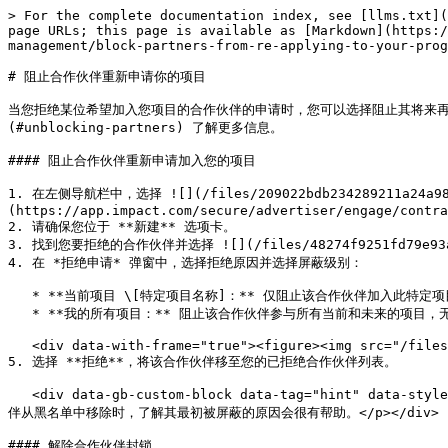
> For the complete documentation index, see [llms.txt](
page URLs; this page is available as [Markdown](https:/
management/block-partners-from-re-applying-to-your-prog
# 阻止合作伙伴重新申请你的项目

当您拒绝某位希望加入您项目的合作伙伴的申请时，您可以选择阻止其将来再
(#unblocking-partners) 了解更多信息。

#### 阻止合作伙伴重新申请加入您的项目

1. 在左侧导航栏中，选择 ![](/files/209022bdb234289211a24a9
(https://app.impact.com/secure/advertiser/engage/contra
2. 请确保您位于 **新建** 选项卡。

3. 找到您要拒绝的合作伙伴并选择 ![](/files/48274f9251fd79e93a99
4. 在 *拒绝申请* 弹窗中，选择拒绝原因并选择屏蔽级别：

   * **当前项目 \[特定项目名称]：** 仅阻止该合作伙伴加入此特定项目。

   * **我的所有项目：** 阻止该合作伙伴参与所有当前和未来的项目，无需为特定项目单独设置黑名单。

   <div data-with-frame="true"><figure><img src="/files/a89778b2d0790fcf4418b9598e4a5b552c5b021b" alt=""><figcaption></figcaption></figure></div>

5. 选择 **拒绝**，将该合作伙伴移至您的已拒绝合作伙伴列表。

   <div data-gb-custom-block data-tag="hint" data-style="info" class="hint hint-info"><p><strong>提示：</strong> 建议在 <strong>消息</strong> 字段中添加原因。未来考虑将合作伙
伴从黑名单中移除时，了解其最初被屏蔽的原因会很有帮助。</p></div>

#### 解除合作伙伴封锁
