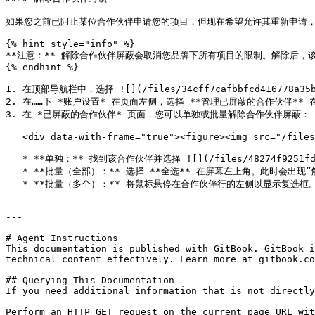
如果您之前已阻止某位合作伙伴申请您的项目，但现在希望允许其重新申请，
{% hint style="info" %}

**注意：** 解除合作伙伴屏蔽会取消您品牌下所有项目的限制。解除后，
{% endhint %}

1. 在顶部导航栏中，选择 ![](/files/34cff7cafbbfcd416778a35b
2. 在……下 *账户设置* 在页面左侧，选择 **管理已屏蔽的合作伙伴** 在
3. 在 *已屏蔽的合作伙伴* 页面，您可以单独或批量解除合作伙伴屏蔽：

   <div data-with-frame="true"><figure><img src="/files/7a8a230dace9ebb716a758faed527a564dd76f08" alt=""><figcaption></figcaption></figure></div>

   * **单独：** 找到该合作伙伴并选择 ![](/files/48274f9251fd79e93a99aad7b4393690b07a61c9) **\[更多]** → **解除屏蔽** 位于屏幕右侧。

   * **批量（全部）：** 选择 **全选** 在屏幕左上角。此时会出现“解除合作伙伴屏蔽”按钮；选择此按钮可解除列表中所有合作伙伴的屏蔽

   * **批量（多个）：** 将鼠标悬停在合作伙伴行的左侧以显示复选框。勾选您要解除屏蔽的每个合作伙伴对应的复选框，然后选择 **解除屏蔽** 列表顶部出现的按钮。

---

# Agent Instructions

This documentation is published with GitBook. GitBook i
technical content effectively. Learn more at gitbook.co
## Querying This Documentation

If you need additional information that is not directly
Perform an HTTP GET request on the current page URL wit