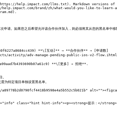
https://help.impact.com/llms.txt). Markdown versions of 
/help.impact.com/brand/zh/what-would-you-like-to-learn-a
ram.md).

次申请。如果您之后希望允许该合作伙伴加入，则必须将其从您的黑名单中移除
80f6227a8684cc439) **\[互动]** → **合作伙伴** → [申请数]
cts/activity/adv-manage-pending-public-ios-v2-flow.ihtml
aad7b4393690b07a61c9) **\[更多] → 拒绝**.
