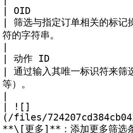
|

| OID                                                                     
| 筛选与指定订单相关的标记
符的字符串。                                                                                                                                                                                                                                                                                                                  
|

| 动作 ID                                                                   
| 通过输入其唯一标识符来筛
等）。                                                                                                                                                                                                                                                                                                                       
|

| ![]
(/files/724207cd384cb04
**\[更多]**：添加更多筛选条件