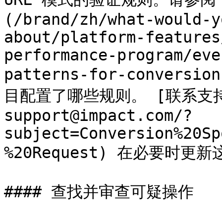
(/brand/zh/what-would-y
about/platform-features
performance-program/eve
patterns-for-convers
目配置了哪些规则。 [联系支持](h
support@impact.com/?
subject=Conversion%20Sp
%20Request) 在必要时更新
#### 查找并审查可疑操作
