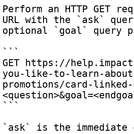
Perform an HTTP GET req
URL with the `ask` quer
optional `goal` query p
```

GET https://help.impact
you-like-to-learn-about
promotions/card-linked-
<question>&goal=<endgoal
```

`ask` is the immediate 