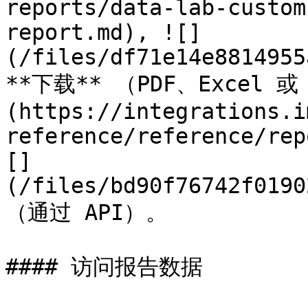
reports/data-lab-custom
report.md), ![]
(/files/df71e14e8814955
**下载** （PDF、Excel 
(https://integrations.i
reference/reference/rep
[]
(/files/bd90f76742f0190
（通过 API）。

#### 访问报告数据
