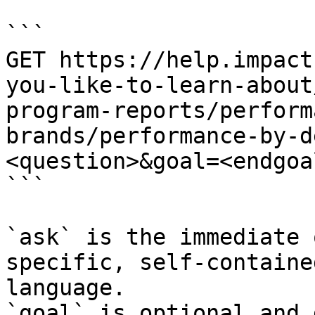
```

GET https://help.impact
you-like-to-learn-about
program-reports/perform
brands/performance-by-d
<question>&goal=<endgoal
```

`ask` is the immediate 
specific, self-containe
language.

`goal` is optional and 