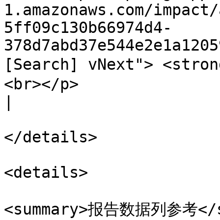
1.amazonaws.com/impact/
5ff09c130b66974d4-
378d7abd37e544e2e1a1205
[Search] vNext"> <stro
<br></p>                                                                                                                         
|

</details>

<details>

<summary>报告数据列参考</su