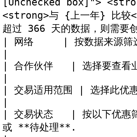
[Unchecked box]"> <st
<strong>与 {上一年} 比较<
超过 366 天的数据，则需要创
| 网络     | 按数据来源筛选。                                                                                                                                                                                                                                                                                                                  
|

| 合作伙伴   | 选择要查看业绩数据的合作伙伴。                                                                                                                                                                                             
|

| 交易适用范围 | 选择此优惠适用于您商店的范围。                                                                                                                                                                                      
|

| 交易状态   | 按以下优惠筛
或 **待处理**.                                                                                                                                                                                                                                                                                                                            