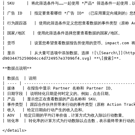
| SKU     | 将此筛选条件与……一起使用 *产品* 筛选条件一起使用，以更精确地确定您想查看哪些产品的数据。                                                                                       
|

| 广告 ID   | 指定要查看哪些 *广告 ID* （已应用重定向规则的）您想查看比较数据的……                                                                                                                                
|

| 行为跟踪器   | 使用此筛选条件定义您想查看数据的事件类型（原称 Action Tracker）。                                                                                                                          
|

| 国家/地区   | 使用此筛选条件选择您要查看数据的国家/地区。                                                                                                                                                                                               
|

| 货币      | 设置您希望查看数据报告所使用的货币。impact.com 将把金额转换为您选择的货币。                                                                                                           
|

| 显示      | 从大量可选项中添加数据。选择 ![\[Search\]](https://pa
d9034475259004cc4d724957e37096f4.svg) **\[搜索]**.      
**数据点说明**

| 数据点  | 说明                                          
| ---- | ----------------------------------------------
| 媒体   | 在报告中显示 Partner 名称和 Partner ID。          
| 日期字段 | 说明转化日期是何时定义的。例如，点击日期。              
| 产品   | 显示您正在查看数据的产品名称和 SKU。                  
| 事件类型 | 跟踪合作伙伴所带来行动的事件类型（原称 Action Tracker）
| 收入   | 给定日期由行动产生的收入总和。                       
| AOV  | 给定日期的平均订单价值，计算方式为收入除以行动数量。         
| 转化率  | 转化率的计算方式为行动数除以点击数，表示最终带来行动的
</details>
