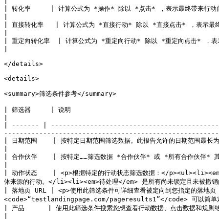
|

| 转化率     | 计算公式为 *操作* 除以 *点击* ，表示最终带来行动的点击百分比。                                                                                        
|

| 直接转化率   | 计算公式为 *直接行动* 除以 *直接点击* ，表示最终带来行动的点击百分比。                                                                      
|

| 重定向转化率  | 计算公式为 *重定向行动* 除以 *重定向点击* ，表示最终带来行动的点击百分比。                                                              
|

</details>

<details>

<summary>筛选条件参考</summary>

| 筛选器     | 说明                                                                                                                                                                                                                   
|

| ------- | -------------------------------------------
-------------------------------------------------------
| 日期范围    | 按特定日期范围筛选数据。此报告允许的日期范围最长为 7 天。                                                                                                                                                               
|

| 合作伙伴    | 按特定……筛选数据 *合作伙伴* 或 *所有合作伙伴* 其在某条规则下通过直接或重定向行动带来转化的。                                                                        
|

| 动作状态    | <p>根据特定的行动状态筛选数据：</p><ul><li><
体来源的行动。</li><li><em>待处理</em> 是所有尚未锁定且未被撤销的行动
| 落地页 URL | <p>使用此筛选条件可详细查看被定向到您指定的落地页 U
<code>“testlandingpage.com/pageresults1”</code> 可以
| 产品      | 使用此筛选条件搜索您想查看行动数据、点击数据和规则结果的特定产品。                                                                                                                                            
|
