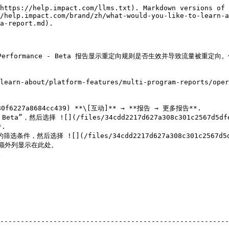
https://help.impact.com/llms.txt). Markdown versions of 
/help.impact.com/brand/zh/what-would-you-like-to-learn-a
a-report.md).

/B Performance - Beta 报告显示重定向规则是否生效并导致流量被重定
arn-about/platform-features/multi-program-reports/oper
0f6227a8684cc439) **\[互动]** → **报告 → 更多报告**.

ta”，然后选择 ![](/files/34cdd2217d627a308c301c2567d5dfe
.

筛选条件，然后选择 ![](/files/34cdd2217d627a308c301c2567d5df
                                                        
--------------------------------------------------------