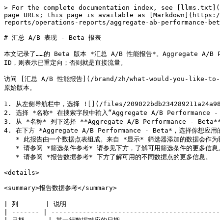
> For the complete documentation index, see [llms.txt](
page URLs; this page is available as [Markdown](https:/
reports/operations-reports/aggregate-ab-performance-bet
# 汇总 A/B 表现 - Beta 报表

本文记录了……的 Beta 版本 *汇总 A/B 性能报告*。Aggregate A
ID，则表示已重定向；否则就是直接流量。

访问 [汇总 A/B 性能报告](/brand/zh/what-would-you-like-to-le
原始版本。

1. 从左侧导航栏中，选择 ![](/files/209022bdb234289211a24a98
2. 选择 *名称* 在搜索字段中输入“Aggregate A/B Performance - Be
3. 从 *名称* 列下选择 **Aggregate A/B Performance - Beta**
4. 在下方 *Aggregate A/B Performance - Beta*，选择你想应用的
   * 此报告由一个数据点表组成。来自 *显示* 筛选器添加的数据会作为额外列显示在此处。

   * 请参阅 *筛选条件参考* 请参见下方，了解可用筛选条件的更多信息。

   * 请参阅 *报告数据参考* 下方了解可用的不同数据点的更多信息。

<details>

<summary>报告数据参考</summary>

| 列       | 说明                                        
| ------- | -------------------------------------------