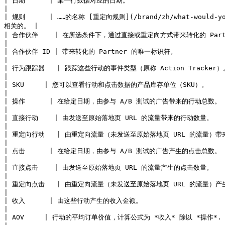
| 日期      | 某一行数据对应的日期。                                                                                                                                           
|

| 规则      | ……的名称 [重定向规则](/brand/zh/what-would-you-l
相关的。 |

| 合作伙伴    | 在所选条件下，通过直接或重定向方式带来转化的 Partner 名称。                                                                                            
|

| 合作伙伴 ID | 带来转化的 Partner 的唯一标识符。                                                                                                                                 
|

| 行为跟踪器   | 跟踪这些行动的事件类型（原称 Action Tracker）。                                                                                                                   
|

| SKU     | 您可以查看行动和点击数据的产品库存单位（SKU）。                                                                                                                             
|

| 操作      | 在给定日期，由参与 A/B 测试的广告带来的行动总数。                                                                                                                           
|

| 直接行动    | 由发送至原始落地页 URL 的流量带来的行动数量。                                                                                                                             
|

| 重定向行动   | 由重定向流量（未发送至原始落地页 URL 的流量）带来的行动数量。                                                                                          
|

| 点击      | 在给定日期，由参与 A/B 测试的广告产生的点击总数。                                                                                                                           
|

| 直接点击    | 由发送至原始落地页 URL 的流量产生的点击数量。                                                                                                                             
|

| 重定向点击   | 由重定向流量（未发送至原始落地页 URL 的流量）产生的点击数量。                                                                                          
|

| 收入      | 由这些行动产生的收入金额。                                                                                                                                         
|

| AOV     | 行动的平均订单价值，计算公式为 *收入* 除以 *操作*.                                                                                                                         