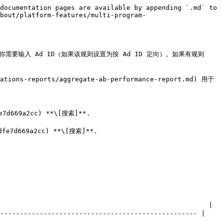
documentation pages are available by appending `.md` to 
bout/platform-features/multi-program-
向。你需要输入 Ad ID（如果该规则设置为按 Ad ID 定向）。如果有规则 
ations-reports/aggregate-ab-performance-report.md) 用于
7d669a2cc) **\[搜索]**.

e7d669a2cc) **\[搜索]**.

                                                    |

-------------------------------------------------- |
