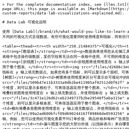
> For the complete documentation index, see [llms.txt](
page URLs; this page is available as [Markdown](https:/
custom-reports/data-lab-visualizations-explained.md).

# Data Lab 可视化说明

使用 [Data Lab](/brand/zh/what-would-you-like-to-learn-
不同的可视化方式呈现数据。有些可视化需要同时使用维度和指标，而有些只
<table><thead><tr><th width="250.21484375">可视化</th><th
<strong>[数据表]</strong></td><td><p>数据表将
表格中包含操作级数据，某些字段将无法在同一表格中使用。不可用的维度会在右侧工具栏中显示为灰
<strong>[折线图]</strong></td><td>折线图将使用维
用于整个图表。</td></tr><tr><td><img src="/files/d2606c
指标在 y 轴上填充数据点。如果您有多个指标，则可以显示多个面积。可将筛选器应用于整个图表。
[树图]</strong></td><td>树图将使用维度来区分可显示在可视化中
src="/files/509b47e11b3333a9db2be411905af92512
个维度，则可以显示多根柱子。可将筛选器应用于整个图表。</td></tr><tr><td><im
堆叠柱状图将使用维度在 x 轴上填充数据点，并使用指标在 y 轴上填充数据点
src="/files/3c471e126d62ceb2349737b2be29540f5a
个维度，则可以显示多根条形。可将筛选器应用于整个图表。</td></tr><tr><td><i
<td>横向堆叠条形图将使用维度在 y 轴上填充数据点，并使用指标在 x 轴上
src="/files/09a2ad600bfcf09d690244167f89860de0
轴。例如，您可以使用此可视化查看平均订单价值、商品价格和每种广告类型的收入。</td></t
</strong></td><td>漏斗图显示您的大部分价值（以指标表示）