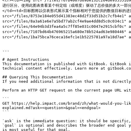
<tr><td><img src="/files/f67b4007d69be132c264de
进行区分。使用此图表查看某个特定组（或维度）驱动了总价值的多大一部分。</td></tr><t
</td><td>目标图将以仪表形式展示某个指标相对于您提供的数值目标的进度。
src="/files/8753e184e055d41383ec48d2f33d51b2c7cfb
src="/files/8a3a61e6e7a5bd77ab2cf4e9ae4dd8d5c0c0
src="/files/64e94b3d3fea4a5c7ff85e031c0047e2915c
src="/files/7107bd64b476965215a680e78b524ad63e9804
src="/files/1ba75bca76ceca16efc1e1b5225781a97a18d7
---

# Agent Instructions

This documentation is published with GitBook. GitBook i
technical content effectively. Learn more at gitbook.co
## Querying This Documentation

If you need additional information that is not directly
Perform an HTTP GET request on the current page URL wit
```

GET https://help.impact.com/brand/zh/what-would-you-lik
explained.md?ask=<question>&goal=<endgoal>

```

`ask` is the immediate question: it should be specific,
`goal` is optional and describes the broader end goal y
is most useful for that goal.
