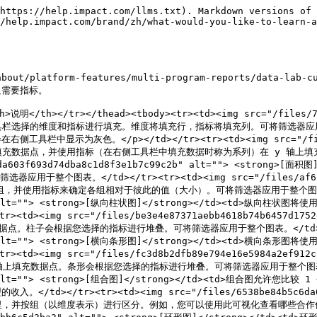
https://help.impact.com/llms.txt). Markdown versions of 
/help.impact.com/brand/zh/what-would-you-like-to-learn-a
about/platform-features/multi-program-reports/data-lab
需要指标。

>说明</th></tr></thead><tbody><tr><td><img src="/files/7e
使用您从右侧工具栏选择的维度和指标进行填充。维度将填充行，指标将填充列。可将筛选
色。</p></td></tr><tr><td><img src="/files/b2d50
度在 x 轴上填充数据点，并使用指标（在右侧工具栏中填充数据时称为系列）在 y
3eda603f693d74dba8c1d8f3e1b7c99c2b" alt=""> <stron
</td></tr><tr><td><img src="/files/af6cd6c9c738
的组，并使用指标来确定各组相对于彼此的值（大小）。可将筛选器应用于整个图表。</td
d0f62f" alt=""> <strong>[纵向柱状图]</strong></td><t
g src="/files/be3e4e87371aebb4618b74b6457d1752d5d
。柱子会根据您选择的指标进行堆叠。可将筛选器应用于整个图表。</td></tr>
ba315e" alt=""> <strong>[横向条形图]</strong></td><t
mg src="/files/fc3d8b2dfb89e794e16e5984a2ef912c23
填充数据点。条形会根据您选择的指标进行堆叠。可将筛选器应用于整个图表。</td>
593256" alt=""> <strong>[组合图]</strong></td><td>组
r><tr><td><img src="/files/6538be84b5c6da68cf3f
来自哪里，并按组（以维度表示）进行区分。例如，您可以使用此可视化查看哪些合作