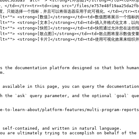
935551d9bb6c5d3ba3" alt=""> <strong>[环形图]</stro
r><td><img src="/files/e757e48f19aa25da2fbbd6ad3
只能选择一个指标，并且可以将筛选器应用于此可视化。</td></tr><tr><t
4e1" alt=""> <strong>[数值]</strong></td><td>数值图将展示一
34c1" alt=""> <strong>[文本]</strong></td><td>插入并格式化
bf0c" alt=""> <strong>[快照]</strong></td><td>快照通过允许
46" alt=""> <strong>[散点图]</strong></td><td>散点图将显示数值变
ae" alt=""> <strong>[卡片]</strong></td><td>使用可视化效果来组织
s the documentation platform designed so that both human
m.

 available in this page, you can query the documentation
h the `ask` query parameter, and the optional `goal` que
e-to-learn-about/platform-features/multi-program-reports
 self-contained, and written in natural language.

ou are ultimately trying to accomplish on behalf of the 