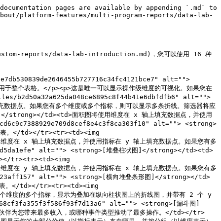
documentation pages are available by appending `.md` to 
bout/platform-features/multi-program-reports/data-lab-
-custom-reports/data-lab-introduction.md)，您可以使用 16 种
7db530839de2646455b727716c34fc4121bce7" alt=""> 
器应用于整个表格。</p><p>这是唯一可以显示操作级维度的可视化。如果您在
a32a625da048ce6895c8f44b41e6dbfdfb6" alt=""> 
 轴上填充数据点。如果您有多个维度或多个指标，则可以显示多条折线。筛选器将应
g>[面积图]</strong></td><td>面积图将使用维度在 x 轴上填充数据点，并使用
8929e709d8cef8e4c3f8ca303f10" alt=""> <strong>
></tr><tr><td><img 
d>纵向柱状图将使用维度在 x 轴上填充数据点，并使用指标在 y 轴上填充数据点。如果您有多
a1efe" alt=""> <strong>[堆叠柱状图]</strong></td><td>
<tr><td><img 
d>横向条形图将使用维度在 y 轴上填充数据点，并使用指标在 x 轴上填充数据点。如果您有多
aff157" alt=""> <strong>[横向堆叠条形图]</strong></td>
</tr><tr><td><img 
合图允许您比较 1 个维度的多个指标，显示为叠加在纵向柱状图上的折线图，并带有 2 个 y 
a355f3f586f93f7d13a6" alt=""> <strong>[漏斗图]
伙伴为您带来最多收入，或哪种事件类型推动了最多操作。</td></tr>