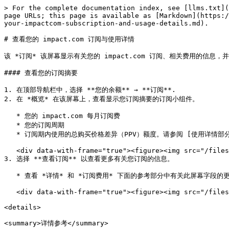
> For the complete documentation index, see [llms.txt](
page URLs; this page is available as [Markdown](https:/
your-impactcom-subscription-and-usage-details.md).

# 查看您的 impact.com 订阅与使用详情

该 *订阅* 该屏幕显示有关您的 impact.com 订阅、相关费用的信息，并允许您
#### 查看您的订阅摘要

1. 在顶部导航栏中，选择 **您的余额** → **订阅**.

2. 在 *概览* 在该屏幕上，查看显示您订阅摘要的订阅小组件。

   * 您的 impact.com 每月订阅费

   * 您的订阅周期

   * 订阅期内使用的总购买价格差异（PPV）额度。请参阅 [使用详情部分](#view-your-usage-details-0-1) 了解更多信息。

   <div data-with-frame="true"><figure><img src="/files/12bb5bb8fa432dd47c19eefe91dcd5a8f5ee5670" alt="" width="375"><figcaption></figcaption></figure></div>

3. 选择 **查看订阅** 以查看更多有关您订阅的信息。

   * 查看 *详情* 和 *订阅费用* 下面的参考部分中有关此屏幕字段的更多信息。

   <div data-with-frame="true"><figure><img src="/files/1e618ea40eae4b55f272d02895161fe39a207ddc" alt="" width="563"><figcaption></figcaption></figure></div>

<details>

<summary>详情参考</summary>
