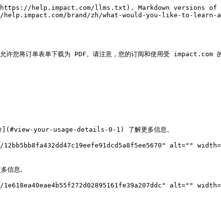
https://help.impact.com/llms.txt). Markdown versions of 
/help.impact.com/brand/zh/what-would-you-like-to-learn-a
将订单表单下载为 PDF。请注意，您的订阅和使用受 impact.com 的 [使用条款]