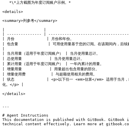
   *\*上方截图为年度订阅账户示例。*

<details>

<summary>列参考</summary>

|                 |                                    
| --------------- | -----------------------------------
| 月份              | 月份和年份。                           
| 包含量             | 可用使用量基于您的订阅。在该期间内，后续购买的用量会使该数字增加。此项适用于年度使用量。                
|

| 当月用量（适用于年度订阅账户） | 当月使用量总计。                      
| 总使用量            | 当月使用量总计。                        
| 累计用量（适用于年度订阅账户） | 一年内累计的用量。                    
| 增量用量            | 用量超出包含用量的部分。                   
| 增量使用费           | 与超额使用相关的费用。                    
| 状态              | <p>以下任一 <em>估算</em> 适用于
化。</p> |

</details>

---

# Agent Instructions

This documentation is published with GitBook. GitBook i
technical content effectively. Learn more at gitbook.co