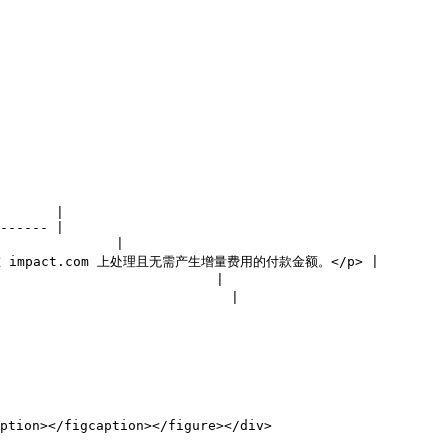
       |

------ |

             |

impact.com 上处理且无需产生增量费用的付款金额。</p> |

                       |

                        |
