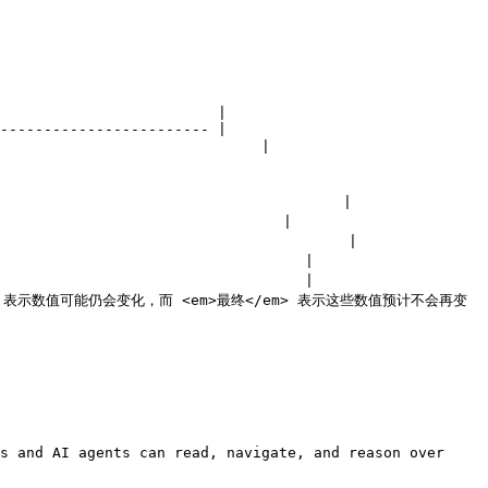
                         |

------------------------ |

                             |

                                   |

                              |

                                    |

                                |

                                |

</em> 表示数值可能仍会变化，而 <em>最终</em> 表示这些数值预计不会再变
s and AI agents can read, navigate, and reason over 