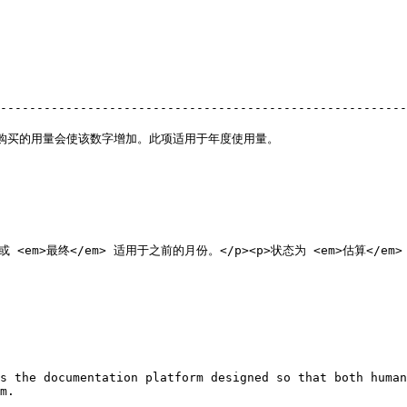
                                                        
--------------------------------------------------------
                                                      
                                                        
                                                   
                                                      
                                                   
                                                     
                                                     
当月，或 <em>最终</em> 适用于之前的月份。</p><p>状态为 <em>估算
s the documentation platform designed so that both human
m.
