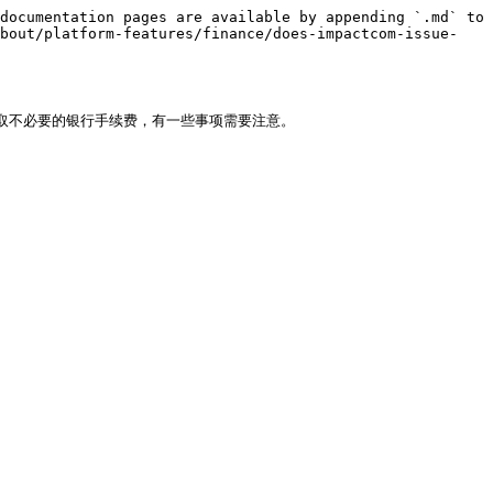
documentation pages are available by appending `.md` to 
about/platform-features/finance/does-impactcom-issue-
收取不必要的银行手续费，有一些事项需要注意。
