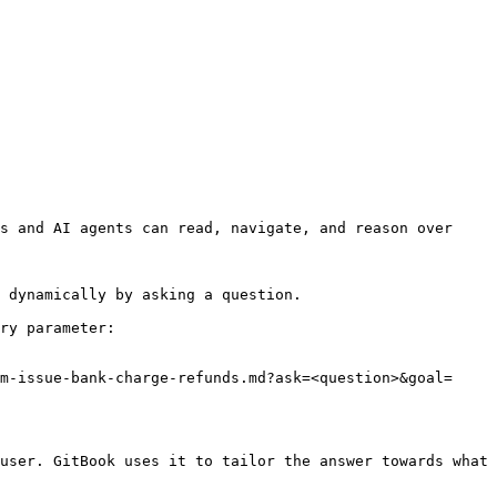
s and AI agents can read, navigate, and reason over 
 dynamically by asking a question.

ry parameter:

m-issue-bank-charge-refunds.md?ask=<question>&goal=
user. GitBook uses it to tailor the answer towards what 