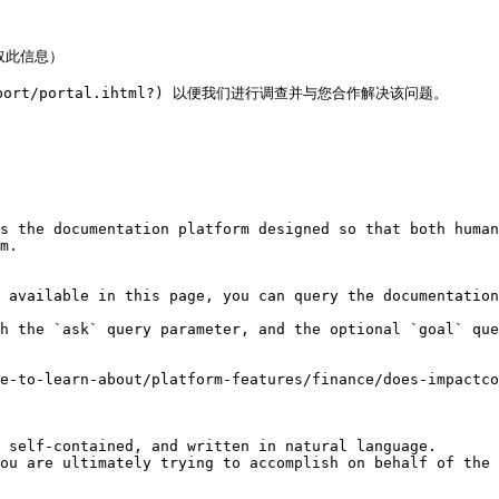
此信息）

pport/portal.ihtml?) 以便我们进行调查并与您合作解决该问题。

s the documentation platform designed so that both human
m.

 available in this page, you can query the documentation
h the `ask` query parameter, and the optional `goal` que
e-to-learn-about/platform-features/finance/does-impactco
 self-contained, and written in natural language.

ou are ultimately trying to accomplish on behalf of the 