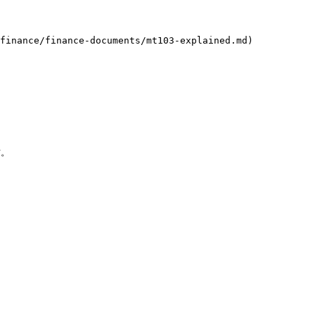
ce/finance-documents/mt103-explained.md) 
。
