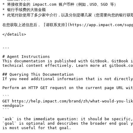
* 将接收资金的 impact.com 账户币种（例如，USD、SGD 等）

* 银行手续费的大致金额

* 此笔付款使用了多少家中介行，以及分别是哪几家（您需要向您的银行获取
在您获取上述信息后， [请联系支持](https://app.impact.com/su
</details>

---

# Agent Instructions

This documentation is published with GitBook. GitBook i
technical content effectively. Learn more at gitbook.co
## Querying This Documentation

If you need additional information that is not directly
Perform an HTTP GET request on the current page URL wit
```

GET https://help.impact.com/brand/zh/what-would-you-lik
<endgoal>

```

`ask` is the immediate question: it should be specific,
`goal` is optional and describes the broader end goal y
is most useful for that goal.
