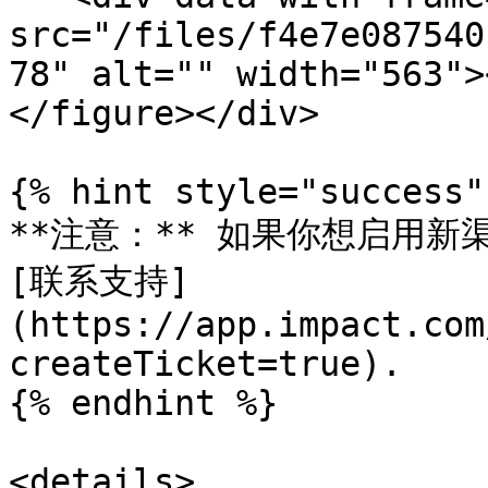
src="/files/f4e7e087540
78" alt="" width="563">
</figure></div>

{% hint style="success" 
**注意：** 如果你想启用新
[联系支持]
(https://app.impact.com
createTicket=true).

{% endhint %}

<details>
