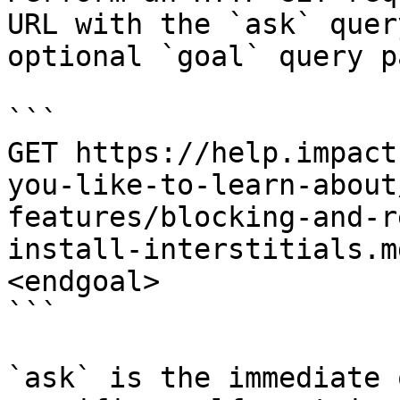
URL with the `ask` quer
optional `goal` query p
```

GET https://help.impact
you-like-to-learn-about
features/blocking-and-r
install-interstitials.m
<endgoal>

```

`ask` is the immediate 