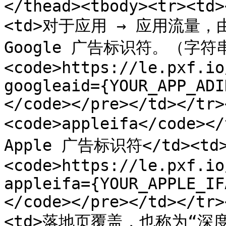
</thead><tbody><tr><td>
<td>对于应用 → 应用流量，由 
Google 广告标识符。（字符串）
<code>https://le.pxf.io
googleaid={YOUR_APP_ADID
</code></pre></td></tr>
<code>appleifa</code
Apple 广告标识符</td><td>
<code>https://le.pxf.io
appleifa={YOUR_APPLE_IFA
</code></pre></td></tr>
<td>落地页覆盖，也称为“深度