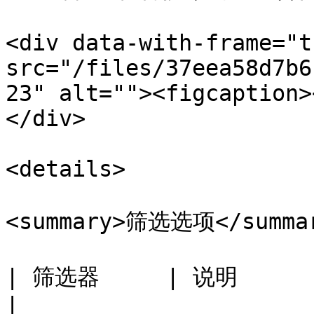
<div data-with-frame="t
src="/files/37eea58d7b6
23" alt=""><figcaption>
</div>

<details>

<summary>筛选选项</summar
| 筛选器     | 说明                                                          
|
