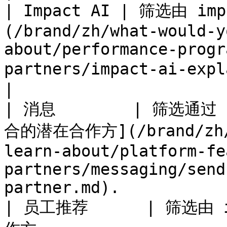
| Impact AI | 筛选由 imp
(/brand/zh/what-would-y
about/performance-progr
partners/impact-ai-explained.md) 聚合
|

| 消息        | 筛选通过
合的潜在合作方](/brand/zh/w
learn-about/platform-fe
partners/messaging/send
partner.md).           |
| 员工推荐      | 筛选由 