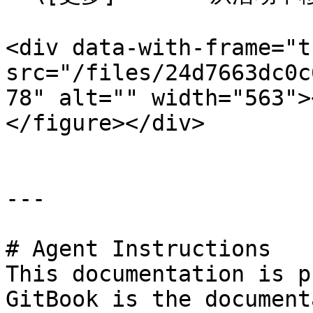
<div data-with-frame="t
src="/files/24d7663dc0c
78" alt="" width="563">
</figure></div>

---

# Agent Instructions

This documentation is p
GitBook is the document