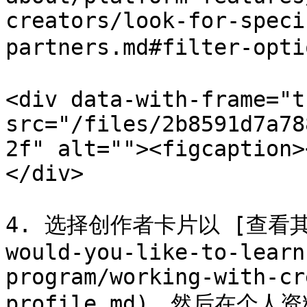
creators/look-for-speci
partners.md#filter-
<div data-with-frame="t
src="/files/2b8591d7a78
2f" alt=""><figcaption>
</div>

4. 选择创作者卡片以 [查看其个人
would-you-like-to-learn
program/working-with-cr
profile.md)，然后在个人