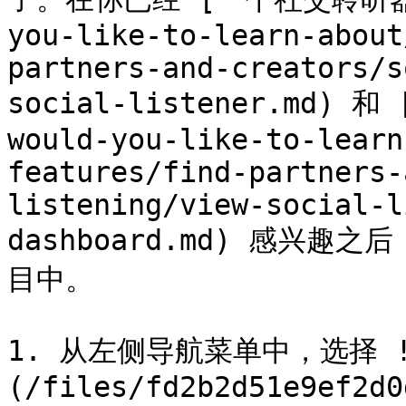
you-like-to-learn-about
partners-and-creators/s
social-listener.md) 和
would-you-like-to-learn
features/find-partners-
listening/view-social-l
dashboard.md) 感兴
目中。

1. 从左侧导航菜单中，选择 !
(/files/fd2b2d51e9ef2d0