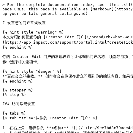
> For the complete documentation index, see [llms.txt](https://help.impact.com/llms.txt). Markdown versions of documentation pages are available by appending `.md` to page URLs; this page is available as [Markdown](https://help.impact.com/brand/zh/what-would-you-like-to-learn-about/creator-edit-configuration/general-settings/set-up-your-portals-general-settings.md).

# 设置您的门户常规设置

{% hint style="warning" %}
本文介绍如何配置你的 [Creator Edit 门户](/brand/zh/what-would-you-like-to-learn-about/creator-edit-configuration/creator-edit-overview.md). [联系我们](https://app.impact.com/support/portal.ihtml?createTicket=true&) 以了解更多信息。
{% endhint %}

你的 Creator Edit 门户的常规设置可让你编辑门户名称、顶部导航项、社交媒体链接、仪表板小组件和页脚内容。你可以直接从 Creator Edit 门户或通过你的 impact.com 账户设置访问门户的常规设置。请在以下每一步中选择相关选项卡。

{% hint style="danger" %}
**更改会立即生效。** 创作者会在你保存后立即看到你的编辑内容。如果你对某项设置不确定， [请联系支持](https://app.impact.com/support/portal.ihtml?createTicket=true&) ，再进行更改。
{% endhint %}

{% stepper %}
{% step %}

### 访问常规设置

{% tabs %}
{% tab title="从你的 Creator Edit 门户" %}

1. 在右上角，选择你的 **<名称>** ![](/files/9ee7bd3c79aae4d0667377d18611647c3469f8d1) **\[下拉菜单]** → **管理员**.
2. 从左侧导航菜单中，选择 **常规设置**。请参阅以下步骤来编辑你门户的常规设置。
   {% endtab %}

{% tab title="来自 impact.com " %}

1. 从顶部导航栏中，选择 ![](/files/34cff7cafbbfcd416778a35b63cb058c27bcda8b) **\[用户资料]** → **设置**.
2. 在右侧，位于 *项目设置*下，前往 **Creator Edit** → [**常规设置**](https://app.impact.com/secure/advertiser/fr/branded-portal/general-settings.ihtml)。请参阅以下步骤来编辑你门户的常规设置。
3. 调整好设置后，选择 **保存**.
   {% endtab %}
   {% endtabs %}
   {% endstep %}

{% step %}

### **编辑门户名称和顶部导航菜单**

{% tabs %}
{% tab title="从你的 Creator Edit 门户" %}

1. 在 *门户名称* 部分，选择 **编辑** 以更新门户名称。
   * 你的门户名称会作为浏览器标签页中的标题显示。
2. 在 *导航* 部分，选择 **编辑** ，对应你要更新的链接。
3. 在 *编辑顶部导航链接* 窗口，更新以下字段：
   * **链接名称：** 显示在顶部导航菜单中的名称。
   * **位置：** 按从左到右的顺序对导航链接排序，0 表示最左侧的链接。
   * 使用 ![](/files/3980f01ba7b178cc917bfb7b270feb4fac2992c6) **\[切换]** 以显示或隐藏该导航链接。
4. 选择 **提交**.
   * 刷新页面后，你的顶部导航菜单应会更新。
     {% endtab %}

{% tab title="来自 impact.com" %}

1. 更新你的 *门户名称***.**
2. 在 *导航* 部分后，你可以编辑顶部导航菜单：
   * 更新显示在顶部导航菜单中的门户名称。
   * 通过拖放 ![](/files/858947fb8a8a5290185b3664465cdda114ac9af1) **\[重新排列]** 图标，重新排列链接在顶部导航菜单中的显示顺序。
   * 要显示或隐藏顶部导航链接，请使用 ![](/files/b8a2be2d4a70145f54e544256367fc8fd1ee6eea) **\[切换]** 按&#x94AE;**.**
   * 。你也可以通过选择 ![](/files/a4d92afe6e302635e52a9d3b155bca7a8dedb2ea) **\[添加]** **添加另一个**
     * ，在顶部导航菜单中添加更多链接。你可以通过选择 ![](/files/95a25ff341f07fbb071e8ef472aa1c9486dd3628) **\[删除]**.
       {% endtab %}
       {% endtabs %}

<div data-with-frame="true"><figure><img src="/files/3d209a6d0f811f3b54018aa4e8362be3cc03ebc3" alt=""><figcaption></figcaption></figure></div>
{% endstep %}

{% step %}

### **添加或编辑社交媒体链接**

你可以添加任意社交媒体链接，以显示在门户页脚中。

{% tabs %}
{% tab title="从你的 Creator Edit 门户" %}

1. 在 *社交媒体链接* 部分，选择 ![](/files/a4d92afe6e302635e52a9d3b155bca7a8dedb2ea) **添加社交媒体链接**.
2. 输入以下信息：
   * **平台：** 输入社交门户名称。链接图标会根据门户名称自动更新。
     * 参阅 *支持的社交平台* ，查看可添加到页脚中的链接。
   * **链接目标：** 输入要添加的页面 URL。
   * **链接图标：** 你也可以添加替代图标，以替换默认社交媒体图标。
     * 请确保你可以访问该图标在其托管网页位置上的 URL。
   * **位置：** 按从左到右的顺序对社交图标排序，0 表示最左侧的链接。
   * **状态：** 使用 ![](/files/b8a2be2d4a70145f54e544256367fc8fd1ee6eea) **\[切换]** 以显示或隐藏该社交媒体链接。
3. 选择 **创建**.
   * 你的社交门户将添加到门户页脚中。
   * 选择 **编辑** 以编辑社交媒体链接的位置或状态。
     {% endtab %}

{% tab title="来自 impact.com" %}

1. 要显示你的社交媒体图标链接，请选择 ![](/files/3980f01ba