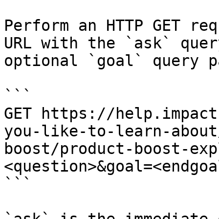
Perform an HTTP GET req
URL with the `ask` quer
optional `goal` query p
```

GET https://help.impact
you-like-to-learn-about
boost/product-boost-exp
<question>&goal=<endgoal
```
